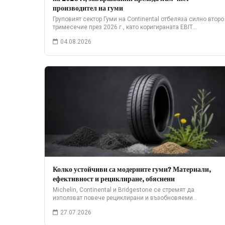
производител на гуми
Груповият сектор Гуми на Continental отбеляза силно второ
тримесечие през 2026 г., като коригираната EBIT…
04.08.2026
Колко устойчиви са модерните гуми? Материали,
ефективност и рециклиране, обяснени
Michelin, Continental и Bridgestone се стремят да
използват повече рециклирани и възобновяеми
материали. Ето какво…
27.07.2026