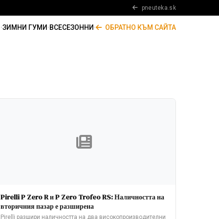
pneuteka.sk
И
·
ЗИМНИ ГУМИ
·
ВСЕСЕЗОННИ
·
ОБРАТНО КЪМ САЙТА
Pirelli P Zero R и P Zero Trofeo RS: Наличността на
вторичния пазар е разширена
Pirelli разшири наличността на два високопроизводителни