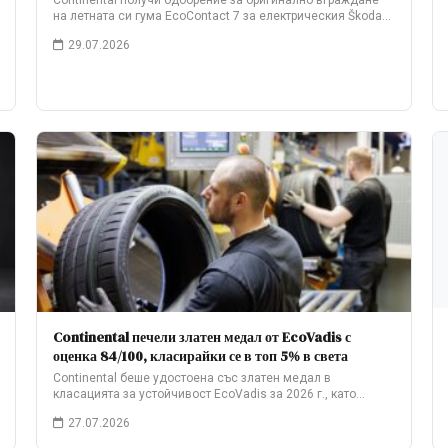
Continental получи одобрение за оригинално вграждане
на летната си гума EcoContact 7 за електрическия Škoda…
29.07.2026
Continental печели златен медал от EcoVadis с
оценка 84/100, класирайки се в топ 5% в света
Continental беше удостоена със златен медал в
класацията за устойчивост EcoVadis за 2026 г., като…
27.07.2026