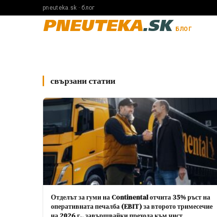
pneuteka.sk · блог
PNEUTEKA
.SK
БЛОГ
свързани статии
Отделът за гуми на Continental отчита 35% ръст на
оперативната печалба (EBIT) за второто тримесечие
на 2026 г., завършвайки прехода към чист