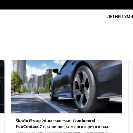
ЛЕТНИ ГУМ
Škoda Elroq: 20-цолови гуми Continental
EcoContact 7 с различни размери отпред и отзад