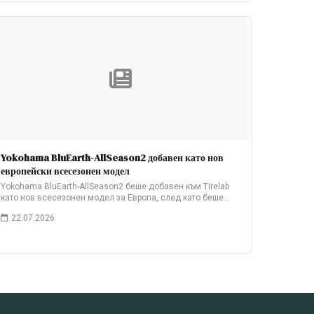
Yokohama BluEarth-AllSeason2 добавен като нов
европейски всесезонен модел
Yokohama BluEarth-AllSeason2 беше добавен към Tirelab
като нов всесезонен модел за Европа, след като беше…
22.07.2026