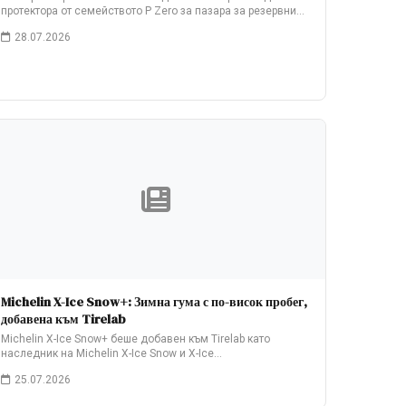
протектора от семейството P Zero за пазара за резервни…
28.07.2026
Michelin X-Ice Snow+: Зимна гума с по-висок пробег,
добавена към Tirelab
Michelin X-Ice Snow+ беше добавен към Tirelab като
наследник на Michelin X-Ice Snow и X-Ice…
25.07.2026