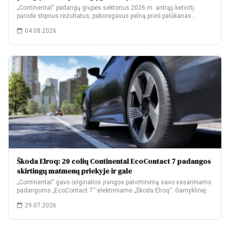
„Continental“ padangų grupės sektorius 2026 m. antrąjį ketvirtį
parodė stiprius rezultatus, pakoregavus pelną prieš palūkanas…
04.08.2026
Škoda Elroq: 20 colių Continental EcoContact 7 padangos
skirtingų matmenų priekyje ir gale
„Continental“ gavo originalios įrangos patvirtinimą savo vasariniams
padangoms „EcoContact 7“ elektriniame „Škoda Elroq“. Gamyklinėje
komplektacijoje…
29.07.2026