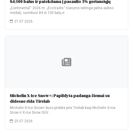
84/100 balus ir patekdama į pasaulio 5% geriausiųjų
„Continental“ 2026 m. „EcoVadis“ tvarumo reitinge pelnė aukso
medalį, surinkusi 84 iš 100 balų ir…
27.07.2026
Michelin X-Ice Snow+: Papildyta padanga žiemai su
didesne rida Tirelab
Michelin X-Ice Snow+ buvo pridėta prie Tirelab kaip Michelin X-Ice
Snow ir X-Ice Snow SUV…
25.07.2026