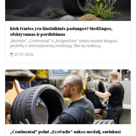
Kiek tvarios yra šiuolaikinės padangos? Medžiagos,
efektyvumas ir perdirbimas
„Michelin“, „Continental“ ir „Bridgestone“ siekia naudoti daugiau
perdirbtų ir atsinaujinančių medžiagų. Štai ką reiškia jų…
27.07.2026
„Continental“ pelnė „EcoVadis“ aukso medalį, surinkusi