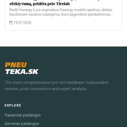
efektyvumą, pridėta prie Tirelab
Pirelli Powergy 2 yra originalaus Powergy modelio įpėdinis, skirtas
kasdieniam vasaros naudojimui, kurio pagrindinis patobulinimas…
19.07.2026
PNEU
TEKA.SK
The most comprehensive tyre test database. independent
reviews, price comparison and expert analysis.
EXPLORE
Vasarinės padangos
žieminės padangos