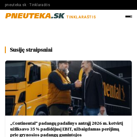
pneuteka.sk · Tinklaraštis
PNEUTEKA
.SK
TINKLARAŠTIS
Susiję straipsniai
„Continental“ padangų padalinys antrąjį 2026 m. ketvirtį
užfiksavo 35 % padidėjusį EBIT, užbaigdamas perėjimą
prie grynosios padangų gamintojos