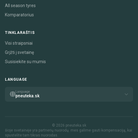
All season tyres
Komparatorius
TINKLARAŠTIS
Visi straipsniai
Grįžti į svetainę
Susisiekite su mumis
LANGUAGE
Language
pneuteka.sk
© 2026 pneuteka.sk
šioje svetainėje yra partnerių nuorodų. mes galime gauti kompensaciją, kai
spustelite tam tikras nuorodas.