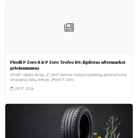
Pirelli P Zero R ir P Zero Trofeo RS: Išplėstas aftermarket
prieinamumas
„Pirelli“ išplėtė dviejų „P Zero“ šeimos našumo padangų prieinamumą
atsarginių dalių rinkoje: „Pirelli P Zero…
28.07.2026