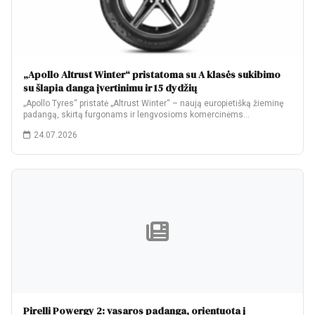
„Apollo Altrust Winter“ pristatoma su A klasės sukibimo
su šlapia danga įvertinimu ir 15 dydžių
„Apollo Tyres“ pristatė „Altrust Winter“ – naują europietišką žieminę
padangą, skirtą furgonams ir lengvosioms komercinėms…
24.07.2026
Pirelli Powergy 2: vasaros padanga, orientuota į