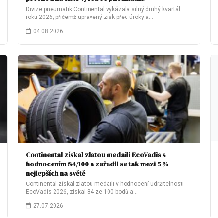
Divize pneumatik Continental vykázala silný druhý kvartál
roku 2026, přičemž upravený zisk před úroky a…
04.08.2026
Continental získal zlatou medaili EcoVadis s
hodnocením 84/100 a zařadil se tak mezi 5 %
nejlepších na světě
Continental získal zlatou medaili v hodnocení udržitelnosti
EcoVadis 2026, získal 84 ze 100 bodů a…
27.07.2026