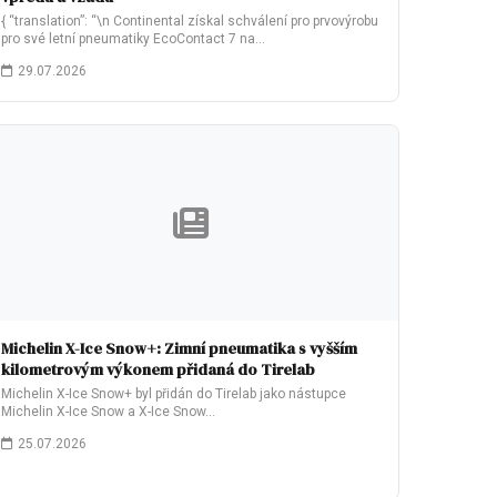
{ “translation”: “\n Continental získal schválení pro prvovýrobu
pro své letní pneumatiky EcoContact 7 na…
29.07.2026
Michelin X-Ice Snow+: Zimní pneumatika s vyšším
kilometrovým výkonem přidaná do Tirelab
Michelin X-Ice Snow+ byl přidán do Tirelab jako nástupce
Michelin X-Ice Snow a X-Ice Snow…
25.07.2026