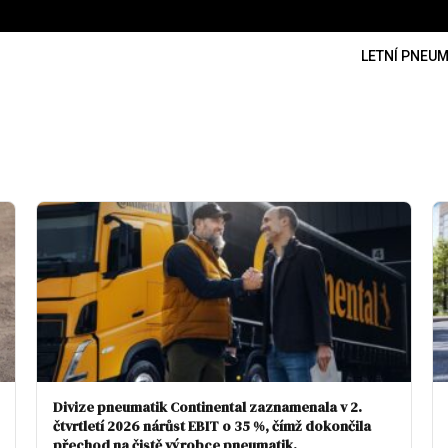
LETNÍ PNEUM
Divize pneumatik Continental zaznamenala v 2.
čtvrtletí 2026 nárůst EBIT o 35 %, čímž dokončila
přechod na čistě výrobce pneumatik.