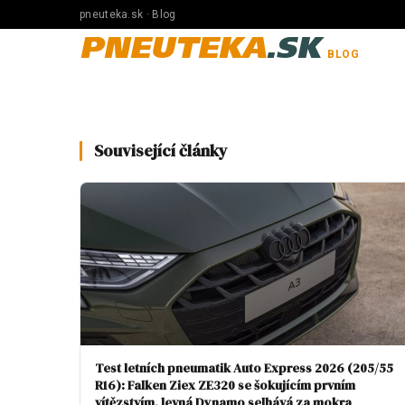
pneuteka.sk · Blog
PNEUTEKA
.SK
BLOG
Související články
Test letních pneumatik Auto Express 2026 (205/55
R16): Falken Ziex ZE320 se šokujícím prvním
vítězstvím, levná Dynamo selhává za mokra