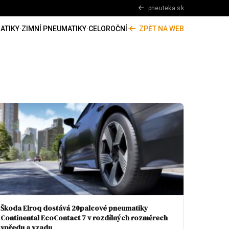
pneuteka.sk
ATIKY
·
ZIMNÍ PNEUMATIKY
·
CELOROČNÍ
·
ZPĚT NA WEB
Škoda Elroq dostává 20palcové pneumatiky
Continental EcoContact 7 v rozdílných rozměrech
vpředu a vzadu