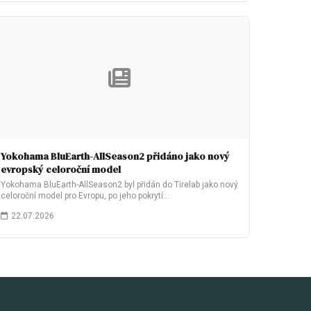
Yokohama BluEarth-AllSeason2 přidáno jako nový
evropský celoroční model
Yokohama BluEarth-AllSeason2 byl přidán do Tirelab jako nový
celoroční model pro Evropu, po jeho pokrytí…
22.07.2026