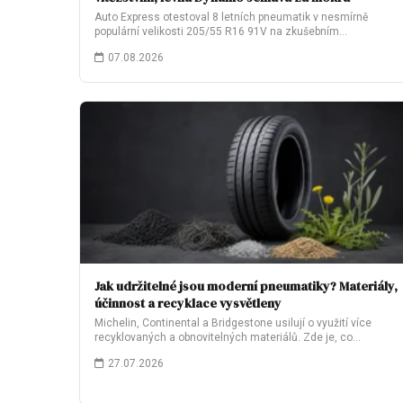
Auto Express otestoval 8 letních pneumatik v nesmírně
populární velikosti 205/55 R16 91V na zkušebním…
07.08.2026
Jak udržitelné jsou moderní pneumatiky? Materiály,
účinnost a recyklace vysvětleny
Michelin, Continental a Bridgestone usilují o využití více
recyklovaných a obnovitelných materiálů. Zde je, co…
27.07.2026