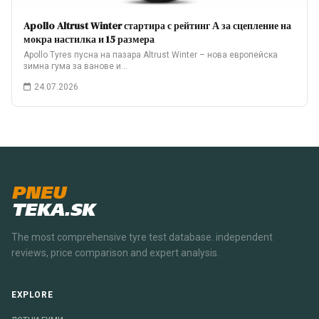
Apollo Altrust Winter стартира с рейтинг А за сцепление на
мокра настилка и 15 размера
Apollo Tyres пусна на пазара Altrust Winter – нова европейска
зимна гума за ванове и…
24.07.2026
PNEU
TEKA.SK
The most comprehensive tyre test database. independent
reviews, price comparison and expert analysis.
EXPLORE