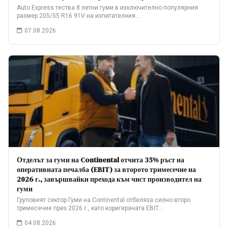
Auto Express тества 8 летни гуми в изключително популярния
размер 205/55 R16 91V на изпитателния…
07.08.2026
Отделът за гуми на Continental отчита 35% ръст на
оперативната печалба (EBIT) за второто тримесечие на
2026 г., завършвайки прехода към чист производител на
гуми
Груповият сектор Гуми на Continental отбеляза силно второ
тримесечие през 2026 г., като коригираната EBIT…
04.08.2026