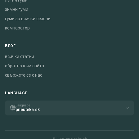
летни гуми
зимни гуми
гуми за всички сезони
компаратор
БЛОГ
всички статии
обратно към сайта
свържете се с нас
LANGUAGE
Language
pneuteka.sk