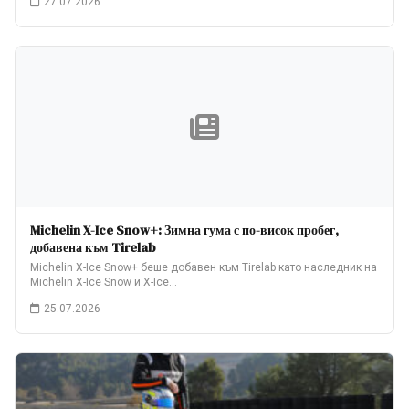
27.07.2026
Michelin X-Ice Snow+: Зимна гума с по-висок пробег,
добавена към Tirelab
Michelin X-Ice Snow+ беше добавен към Tirelab като наследник на
Michelin X-Ice Snow и X-Ice…
25.07.2026