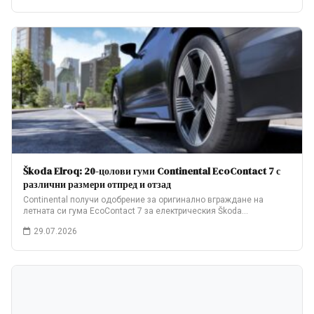
Škoda Elroq: 20-цолови гуми Continental EcoContact 7 с
различни размери отпред и отзад
Continental получи одобрение за оригинално вграждане на
летната си гума EcoContact 7 за електрическия Škoda…
29.07.2026