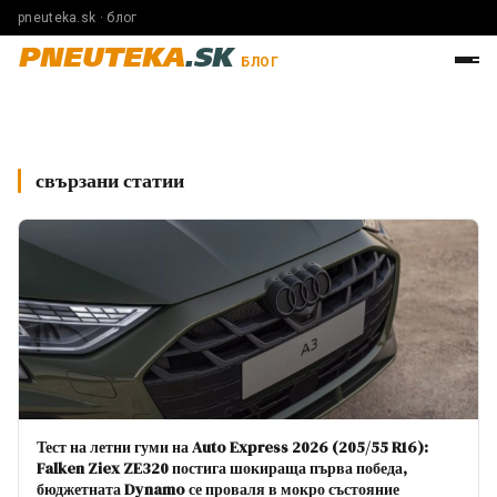
pneuteka.sk · блог
PNEUTEKA
.SK
БЛОГ
свързани статии
Тест на летни гуми на Auto Express 2026 (205/55 R16):
Falken Ziex ZE320 постига шокираща първа победа,
бюджетната Dynamo се проваля в мокро състояние