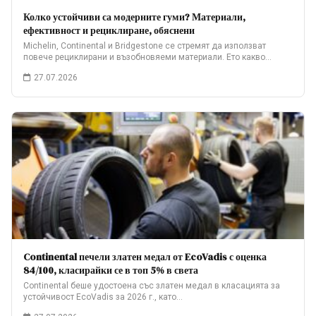
Колко устойчиви са модерните гуми? Материали,
ефективност и рециклиране, обяснени
Michelin, Continental и Bridgestone се стремят да използват
повече рециклирани и възобновяеми материали. Ето какво…
27.07.2026
Continental печели златен медал от EcoVadis с оценка
84/100, класирайки се в топ 5% в света
Continental беше удостоена със златен медал в класацията за
устойчивост EcoVadis за 2026 г., като…