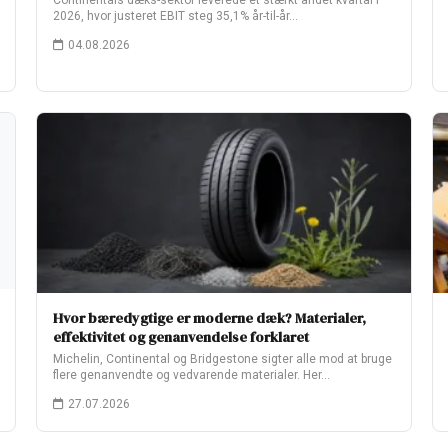
Continentals dæks-sektor leverede et stærkt andet kvartal i
2026, hvor justeret EBIT steg 35,1% år-til-år…
04.08.2026
Hvor bæredygtige er moderne dæk? Materialer,
effektivitet og genanvendelse forklaret
Michelin, Continental og Bridgestone sigter alle mod at bruge
flere genanvendte og vedvarende materialer. Her…
27.07.2026