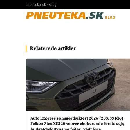
pneuteka.sk · Blog
PNEUTEKA
.SK
BLOG
Relaterede artikler
Auto Express sommerdæktest 2026 (205/55 R16):
Falken Ziex ZE320 scorer chokerende første sejr,
budgetdæk Dynamo fejler i vådt føre