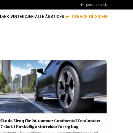
pneuteka.sk
RDÆK
·
VINTERDÆK
·
ALLE ÅRSTIDER
·
TILBAGE TIL SIDEN
Škoda Elroq får 20-tommer Continental EcoContact
7-dæk i forskellige størrelser for og bag