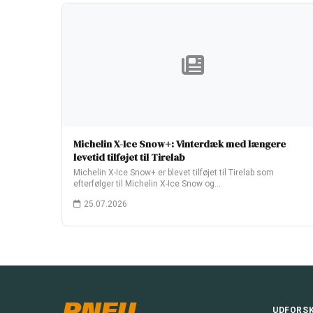
Michelin X-Ice Snow+: Vinterdæk med længere
levetid tilføjet til Tirelab
Michelin X-Ice Snow+ er blevet tilføjet til Tirelab som
efterfølger til Michelin X-Ice Snow og…
25.07.2026
PNEU
UDFORS