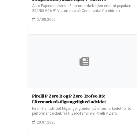
Auto Express testede 8 sommerdæk i den enormt populære
205/55 R16 91V-størrelse på Continental Contidrom-
testbanen…
07.08.2026
Pirelli P Zero R og P Zero Trofeo RS:
Eftermarkedstilgængelighed udvidet
Pirelli har udvidet tilgængeligheden på eftermarkedet for to
performance-dæk fra P Zero-familien: Pirelli P Zero…
28.07.2026