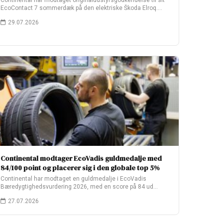
Continental har modtaget originaludstyrsgodkendelse til sit
EcoContact 7 sommerdæk på den elektriske Škoda Elroq.
Fabriksopsætningen…
29.07.2026
Continental modtager EcoVadis guldmedalje med
84/100 point og placerer sig i den globale top 5%
Continental har modtaget en guldmedalje i EcoVadis
Bæredygtighedsvurdering 2026, med en score på 84 ud…
27.07.2026