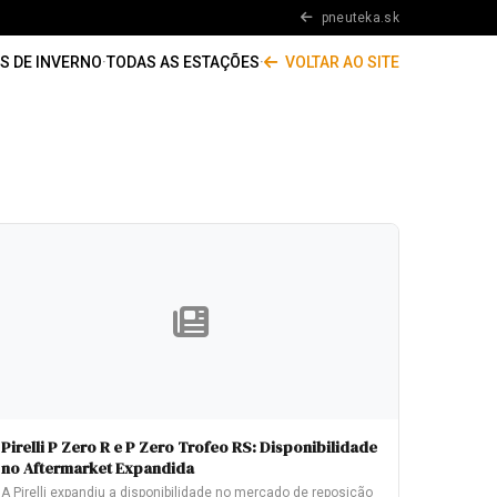
pneuteka.sk
S DE INVERNO
·
TODAS AS ESTAÇÕES
·
VOLTAR AO SITE
Pirelli P Zero R e P Zero Trofeo RS: Disponibilidade
no Aftermarket Expandida
A Pirelli expandiu a disponibilidade no mercado de reposição