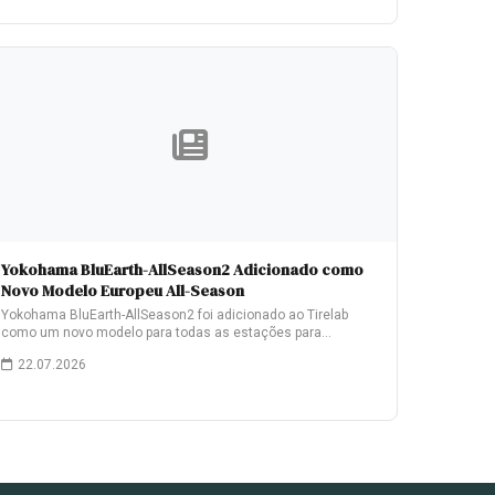
Yokohama BluEarth-AllSeason2 Adicionado como
Novo Modelo Europeu All-Season
Yokohama BluEarth-AllSeason2 foi adicionado ao Tirelab
como um novo modelo para todas as estações para…
22.07.2026