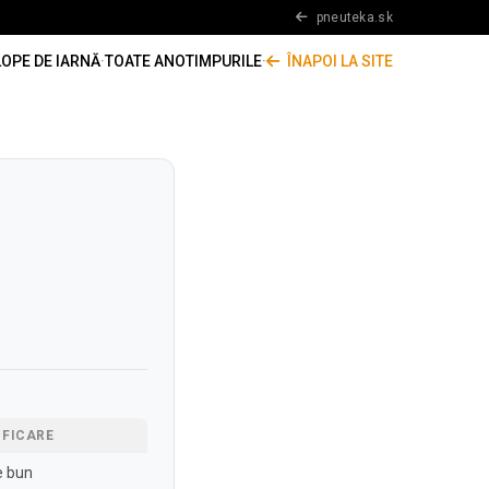
pneuteka.sk
OPE DE IARNĂ
·
TOATE ANOTIMPURILE
·
ÎNAPOI LA SITE
IFICARE
e bun