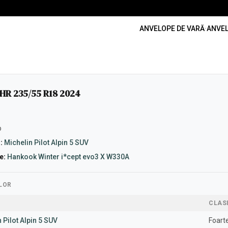
ANVELOPE DE VARĂ
·
ANVEL
R 235/55 R18 2024
o
:
Michelin Pilot Alpin 5 SUV
e:
Hankook Winter i*cept evo3 X W330A
LOR
CLAS
 Pilot Alpin 5 SUV
Foart