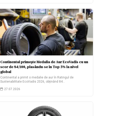
Continental primește Medalia de Aur EcoVadis cu un
scor de 84/100, plasându-se în Top 5% la nivel
global
Continental a primit o medalie de aur în Ratingul de
Sustenabilitate EcoVadis 2026, obținând 84…
27.07.2026