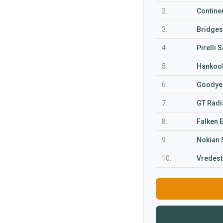
2.
Contine
3.
Bridges
4.
Pirelli 
5.
Hankook
6.
Goodyea
7.
GT Radi
8.
Falken 
9.
Nokian 
10.
Vredest