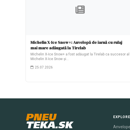
Michelin X-Ice Snow+: Anvelopă de iarnă cu rulaj
mai mare adăugată la Tirelab
Michelin X-Ice Snow+ a fost adăugat la Tirelab ca succesor al
Michelin X-Ice Snow și…
25.07.2026
PNEU
EXPLOR
TEKA.SK
Anvelope