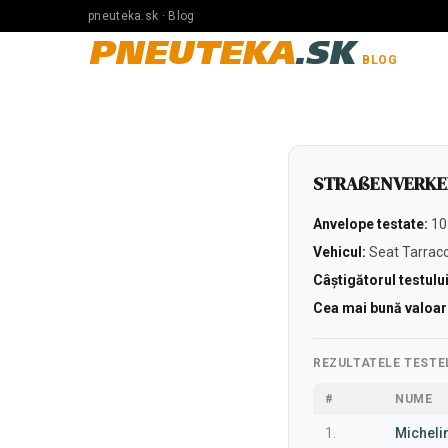
pneuteka.sk · Blog
PNEUTEKA
.SK
BLOG
STRAßENVERKEH
Anvelope testate:
10
Vehicul:
Seat Tarrac
Câștigătorul testului
Cea mai bună valoar
REZULTATELE TESTE
#
NUME
1.
Michelin