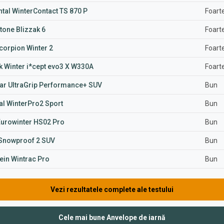
ntal WinterContact TS 870 P
Foart
tone Blizzak 6
Foart
Scorpion Winter 2
Foart
 Winter i*cept evo3 X W330A
Foart
r UltraGrip Performance+ SUV
Bun
al WinterPro2 Sport
Bun
Eurowinter HS02 Pro
Bun
Snowproof 2 SUV
Bun
ein Wintrac Pro
Bun
Vezi rezultatele complete ale testului
Cele mai bune Anvelope de iarnă