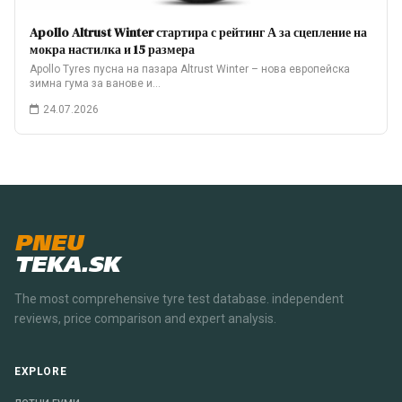
Apollo Altrust Winter стартира с рейтинг А за сцепление на
мокра настилка и 15 размера
Apollo Tyres пусна на пазара Altrust Winter – нова европейска
зимна гума за ванове и…
24.07.2026
PNEU
TEKA.SK
The most comprehensive tyre test database. independent
reviews, price comparison and expert analysis.
EXPLORE