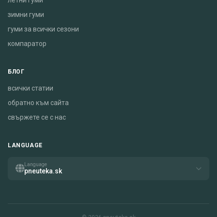
летни гуми
зимни гуми
гуми за всички сезони
компаратор
БЛОГ
всички статии
обратно към сайта
свържете се с нас
LANGUAGE
Language
pneuteka.sk