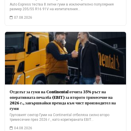
Auto Express тества 8 летни гуми в изключително популярния
размер 205/55 R16 91V на изпитателния…
07.08.2026
Отделът за гуми на Continental отчита 35% ръст на
оперативната печалба (EBIT) за второто тримесечие на
2026 г., завършвайки прехода към чист производител на
гуми
Груповият сектор Гуми на Continental отбеляза силно второ
тримесечие през 2026 г., като коригираната EBIT…
04.08.2026