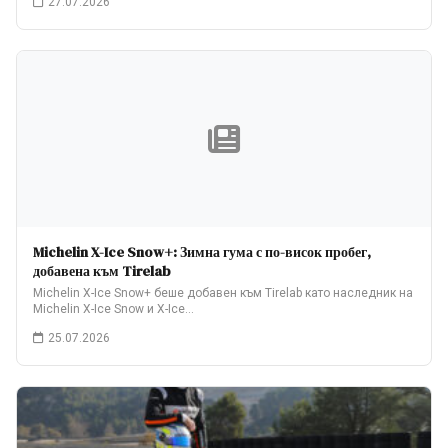
27.07.2026
Michelin X-Ice Snow+: Зимна гума с по-висок пробег,
добавена към Tirelab
Michelin X-Ice Snow+ беше добавен към Tirelab като наследник на
Michelin X-Ice Snow и X-Ice…
25.07.2026