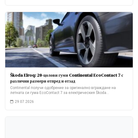
Škoda Elroq: 20-цолови гуми Continental EcoContact 7 с
различни размери отпред и отзад
Continental получи одобрение за оригинално вграждане на
летната си гума EcoContact 7 за електрическия Škoda…
29.07.2026