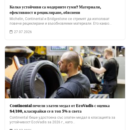
Колко устойчиви са модерните гуми? Материали,
ефективност и рециклиране, обяснени
Michelin, Continental и Bridgestone се стремят да използват
повече рециклирани и възобновяеми материали. Ето какво…
27.07.2026
Continental печели златен медал от EcoVadis с оценка
84/100, класирайки се в топ 5% в света
Continental беше удостоена със златен медал в класацията за
устойчивост EcoVadis за 2026 г., като…