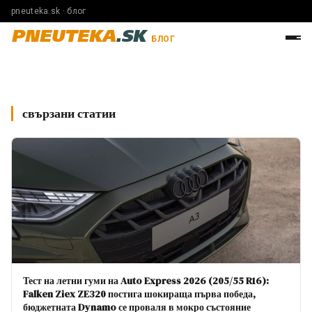
pneuteka.sk · блог
PNEUTEKA
.SK
БЛОГ
свързани статии
Тест на летни гуми на Auto Express 2026 (205/55 R16):
Falken Ziex ZE320 постига шокираща първа победа,
бюджетната Dynamo се проваля в мокро състояние