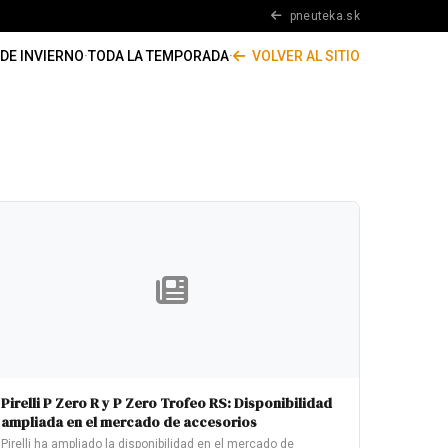
pneuteka.sk
DE INVIERNO
·
TODA LA TEMPORADA
·
VOLVER AL SITIO
Pirelli P Zero R y P Zero Trofeo RS: Disponibilidad
ampliada en el mercado de accesorios
Pirelli ha ampliado la disponibilidad en el mercado de