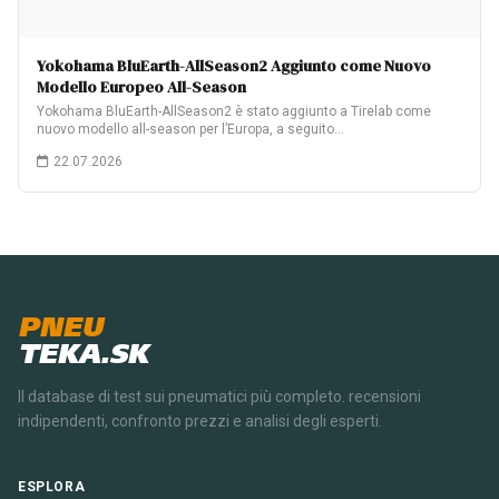
Yokohama BluEarth-AllSeason2 Aggiunto come Nuovo
Modello Europeo All-Season
Yokohama BluEarth-AllSeason2 è stato aggiunto a Tirelab come
nuovo modello all-season per l’Europa, a seguito…
22.07.2026
PNEU
TEKA.SK
Il database di test sui pneumatici più completo. recensioni
indipendenti, confronto prezzi e analisi degli esperti.
ESPLORA