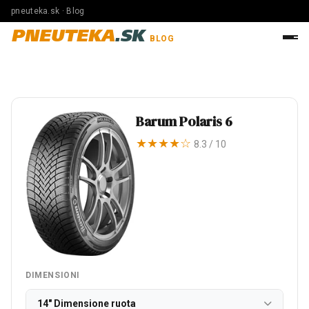
pneuteka.sk · Blog
PNEUTEKA
.SK
BLOG
Barum Polaris 6
★★★★☆
8.3 / 10
DIMENSIONI
14" Dimensione ruota