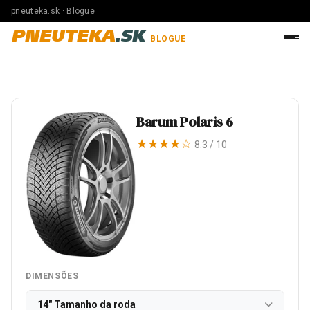
pneuteka.sk · Blogue
PNEUTEKA
.SK
BLOGUE
Barum Polaris 6
★★★★☆
8.3 / 10
DIMENSÕES
14" Tamanho da roda