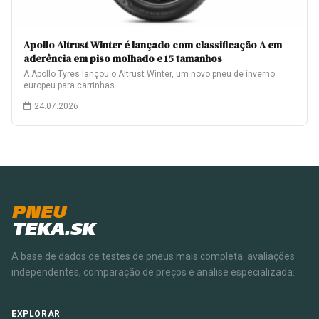
Apollo Altrust Winter é lançado com classificação A em
aderência em piso molhado e 15 tamanhos
A Apollo Tyres lançou o Altrust Winter, um novo pneu de inverno
europeu para carrinhas…
24.07.2026
PNEU
TEKA.SK
A base de dados de testes de pneus mais completa. avaliações
independentes, comparação de preços e análise especializada.
EXPLORAR