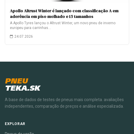
Apollo Altrust Winter é lançado com classificação A em
aderência em piso molhado e 15 tamanhos
A Apollo Tyres lançou o Altrust Winter, um novo pneu de inverno
europeu para carrinhas…
24.07.2026
PNEU
TEKA.SK
A base de dados de testes de pneus mais completa. avaliações
independentes, comparação de preços e análise especializada.
EXPLORAR