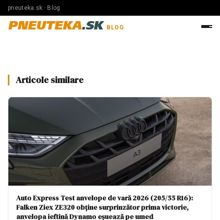
pneuteka.sk · Blog
PNEUTEKA
.SK
BLOG
Articole similare
Auto Express Test anvelope de vară 2026 (205/55 R16):
Falken Ziex ZE320 obține surprinzător prima victorie,
anvelopa ieftină Dynamo eșuează pe umed