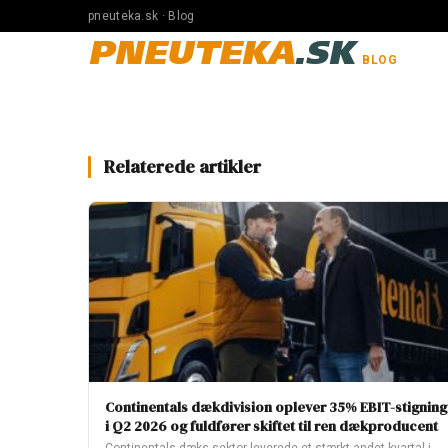
pneuteka.sk · Blog
PNEUTEKA
.SK
BLOG
Relaterede artikler
Continentals dækdivision oplever 35% EBIT-stigning
i Q2 2026 og fuldfører skiftet til ren dækproducent