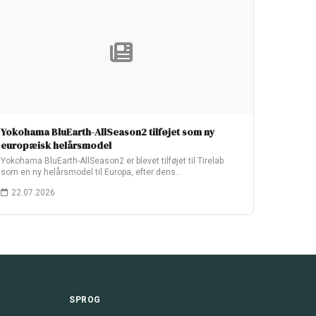
Yokohama BluEarth-AllSeason2 tilføjet som ny
europæisk helårsmodel
Yokohama BluEarth-AllSeason2 er blevet tilføjet til Tirelab
som en ny helårsmodel til Europa, efter dens…
22.07.2026
SPROG