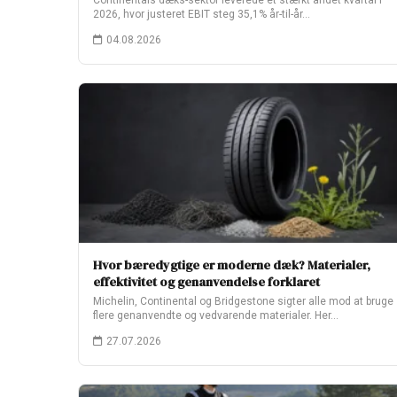
Continentals dæks-sektor leverede et stærkt andet kvartal i
2026, hvor justeret EBIT steg 35,1% år-til-år…
04.08.2026
Hvor bæredygtige er moderne dæk? Materialer,
effektivitet og genanvendelse forklaret
Michelin, Continental og Bridgestone sigter alle mod at bruge
flere genanvendte og vedvarende materialer. Her…
27.07.2026