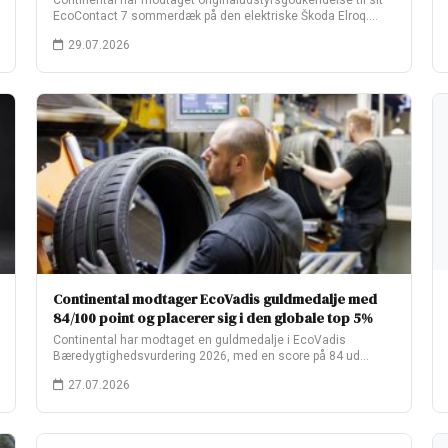
Continental har modtaget originaludstyrsgodkendelse til sit
EcoContact 7 sommerdæk på den elektriske Škoda Elroq.
Fabriksopsætningen…
29.07.2026
Continental modtager EcoVadis guldmedalje med
84/100 point og placerer sig i den globale top 5%
Continental har modtaget en guldmedalje i EcoVadis
Bæredygtighedsvurdering 2026, med en score på 84 ud…
27.07.2026