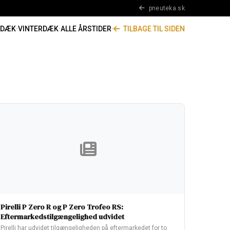
pneuteka.sk
RDÆK
·
VINTERDÆK
·
ALLE ÅRSTIDER
·
TILBAGE TIL SIDEN
Pirelli P Zero R og P Zero Trofeo RS:
Eftermarkedstilgængelighed udvidet
Pirelli har udvidet tilgængeligheden på eftermarkedet for to