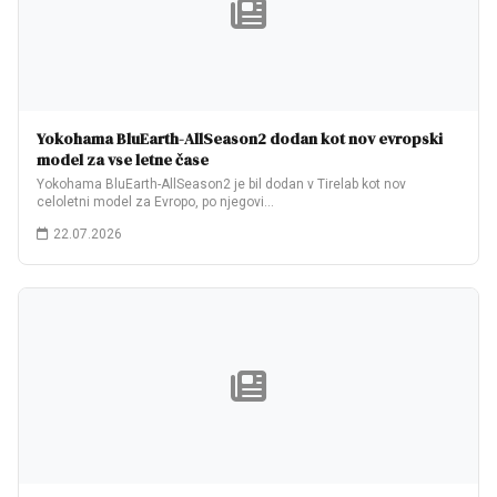
Yokohama BluEarth-AllSeason2 dodan kot nov evropski
model za vse letne čase
Yokohama BluEarth-AllSeason2 je bil dodan v Tirelab kot nov
celoletni model za Evropo, po njegovi…
22.07.2026