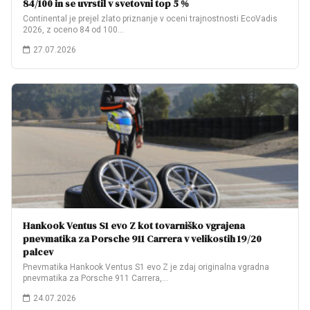
84/100 in se uvrstil v svetovni top 5 %
Continental je prejel zlato priznanje v oceni trajnostnosti EcoVadis
2026, z oceno 84 od 100…
27.07.2026
Hankook Ventus S1 evo Z kot tovarniško vgrajena
pnevmatika za Porsche 911 Carrera v velikostih 19/20
palcev
Pnevmatika Hankook Ventus S1 evo Z je zdaj originalna vgradna
pnevmatika za Porsche 911 Carrera,…
24.07.2026