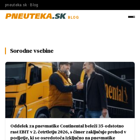
pneuteka.sk · Blog
PNEUTEKA
.SK
BLOG
Sorodne vsebine
Oddelek za pnevmatike Continental beleži 35-odstotno
rast EBIT v 2. četrtletju 2026, s čimer zaključuje prehod v
podjetje, ki se osredotoča izključno na pnevmatike