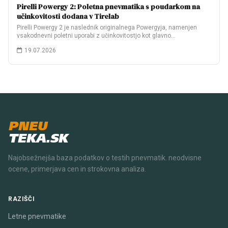
Pirelli Powergy 2: Poletna pnevmatika s poudarkom na
učinkovitosti dodana v Tirelab
Pirelli Powergy 2 je naslednik originalnega Powergyja, namenjen
vsakodnevni poletni uporabi z učinkovitostjo kot glavno…
19.07.2026
PNEU
TEKA.SK
Najobsežnejša baza podatkov o testih pnevmatik. neodvisne
ocene, primerjava cen in strokovna analiza.
RAZIŠČI
Letne pnevmatike