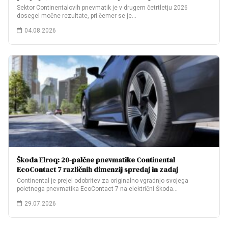
Sektor Continentalovih pnevmatik je v drugem četrtletju 2026
dosegel močne rezultate, pri čemer se je…
04.08.2026
Škoda Elroq: 20-palčne pnevmatike Continental
EcoContact 7 različnih dimenzij spredaj in zadaj
Continental je prejel odobritev za originalno vgradnjo svojega
poletnega pnevmatika EcoContact 7 na električni Škoda…
29.07.2026