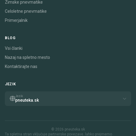
Zimske pnevmatike
Celoletne pnevmatike
Primerjalnik
BLOG
Vsi članki
Nazaj na spletno mesto
Kontaktirajte nas
JEZIK
Jezik
pneuteka.sk
© 2026 pneuteka.sk
Ta spletna stran vključuje partnerske povezave. lahko prejmemo