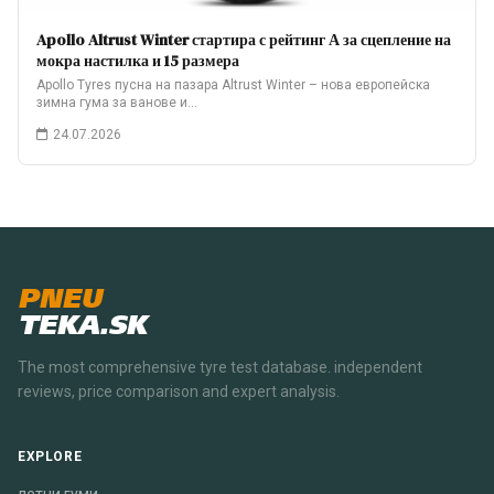
Apollo Altrust Winter стартира с рейтинг А за сцепление на
мокра настилка и 15 размера
Apollo Tyres пусна на пазара Altrust Winter – нова европейска
зимна гума за ванове и…
24.07.2026
PNEU
TEKA.SK
The most comprehensive tyre test database. independent
reviews, price comparison and expert analysis.
EXPLORE