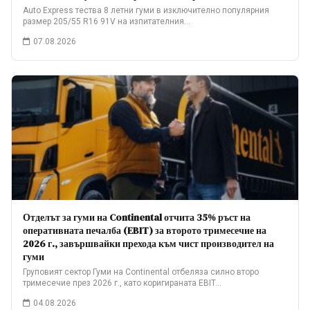
Auto Express тества 8 летни гуми в изключително популярния
размер 205/55 R16 91V на изпитателния…
07.08.2026
Отделът за гуми на Continental отчита 35% ръст на
оперативната печалба (EBIT) за второто тримесечие на
2026 г., завършвайки прехода към чист производител на
гуми
Груповият сектор Гуми на Continental отбеляза силно второ
тримесечие през 2026 г., като коригираната EBIT…
04.08.2026