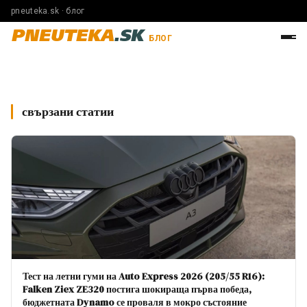
pneuteka.sk · блог
PNEUTEKA
.SK
БЛОГ
свързани статии
Тест на летни гуми на Auto Express 2026 (205/55 R16):
Falken Ziex ZE320 постига шокираща първа победа,
бюджетната Dynamo се проваля в мокро състояние