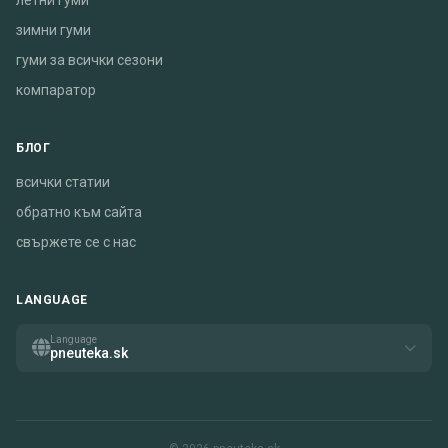
летни гуми
зимни гуми
гуми за всички сезони
компаратор
БЛОГ
всички статии
обратно към сайта
свържете се с нас
LANGUAGE
Language
pneuteka.sk