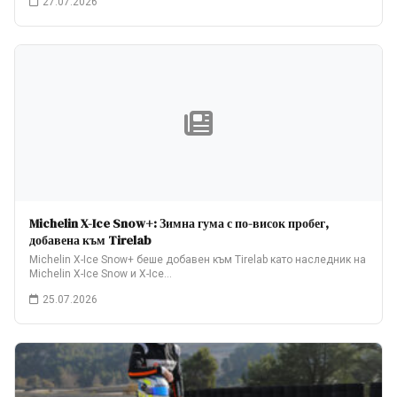
27.07.2026
Michelin X-Ice Snow+: Зимна гума с по-висок пробег,
добавена към Tirelab
Michelin X-Ice Snow+ беше добавен към Tirelab като наследник на
Michelin X-Ice Snow и X-Ice…
25.07.2026