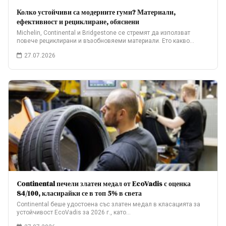
Колко устойчиви са модерните гуми? Материали,
ефективност и рециклиране, обяснени
Michelin, Continental и Bridgestone се стремят да използват
повече рециклирани и възобновяеми материали. Ето какво…
27.07.2026
Continental печели златен медал от EcoVadis с оценка
84/100, класирайки се в топ 5% в света
Continental беше удостоена със златен медал в класацията за
устойчивост EcoVadis за 2026 г., като…