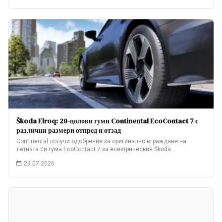
Škoda Elroq: 20-цолови гуми Continental EcoContact 7 с
различни размери отпред и отзад
Continental получи одобрение за оригинално вграждане на
летната си гума EcoContact 7 за електрическия Škoda…
29.07.2026