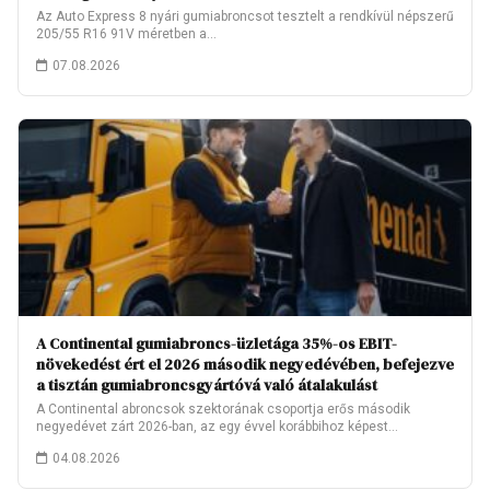
Az Auto Express 8 nyári gumiabroncsot tesztelt a rendkívül népszerű
205/55 R16 91V méretben a…
07.08.2026
A Continental gumiabroncs-üzletága 35%-os EBIT-
növekedést ért el 2026 második negyedévében, befejezve
a tisztán gumiabroncsgyártóvá való átalakulást
A Continental abroncsok szektorának csoportja erős második
negyedévet zárt 2026-ban, az egy évvel korábbihoz képest…
04.08.2026