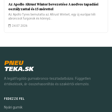
Az Apollo Altrust Winter bevezetése A nedves tapadási
osztályzattal és 15 mérettel
Az Apollo Tyres bemutatta az Altrust Wintert, egy új európai téli
abroncsot furgonok és könnyű…
24.07.2026
PNEU
TEKA.SK
A legátfogóbb gumiabroncs-tesztadatbázis. Független
értékelések, ár-összehasonlítás és szakértői elemzés.
FEDEZZE FEL
Nyári gumik