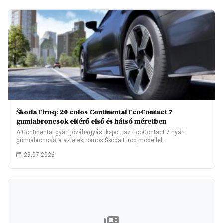
Škoda Elroq: 20 colos Continental EcoContact 7
gumiabroncsok eltérő első és hátsó méretben
A Continental gyári jóváhagyást kapott az EcoContact 7 nyári
gumiabroncsára az elektromos Škoda Elroq modellel…
29.07.2026