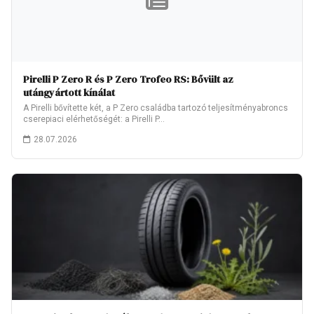
Pirelli P Zero R és P Zero Trofeo RS: Bővült az
utángyártott kínálat
A Pirelli bővítette két, a P Zero családba tartozó teljesítményabroncs
cserepiaci elérhetőségét: a Pirelli P…
28.07.2026