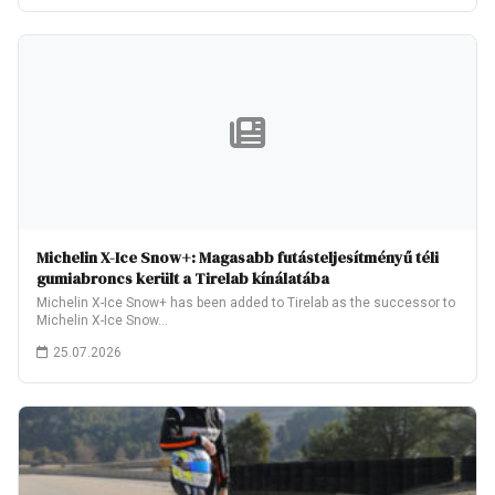
Michelin X-Ice Snow+: Magasabb futásteljesítményű téli
gumiabroncs került a Tirelab kínálatába
Michelin X-Ice Snow+ has been added to Tirelab as the successor to
Michelin X-Ice Snow…
25.07.2026