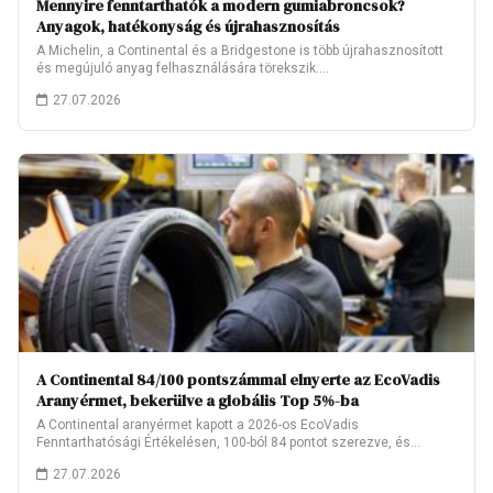
Mennyire fenntarthatók a modern gumiabroncsok?
Anyagok, hatékonyság és újrahasznosítás
A Michelin, a Continental és a Bridgestone is több újrahasznosított
és megújuló anyag felhasználására törekszik.…
27.07.2026
A Continental 84/100 pontszámmal elnyerte az EcoVadis
Aranyérmet, bekerülve a globális Top 5%-ba
A Continental aranyérmet kapott a 2026-os EcoVadis
Fenntarthatósági Értékelésen, 100-ból 84 pontot szerezve, és
ezzel…
27.07.2026