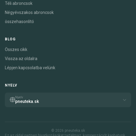
Téli abroncsok
Négyévszakos abroncsok
összehasonlító
BLOG
Összes cikk
Vissza az oldalra
Lépjen kapcsolatba velünk
NYELV
Nyelv
pneuteka.sk
© 2026 pneuteka.sk
Ez az oldal partneri hivatkozásokat tartalmaz. kompenzációt kaphatunk,