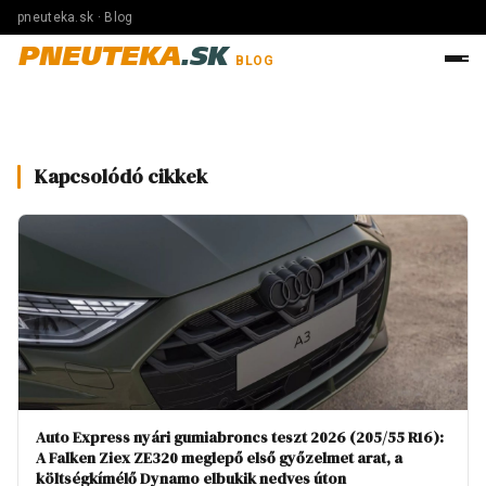
pneuteka.sk · Blog
PNEUTEKA
.SK
BLOG
Kapcsolódó cikkek
Auto Express nyári gumiabroncs teszt 2026 (205/55 R16):
A Falken Ziex ZE320 meglepő első győzelmet arat, a
költségkímélő Dynamo elbukik nedves úton