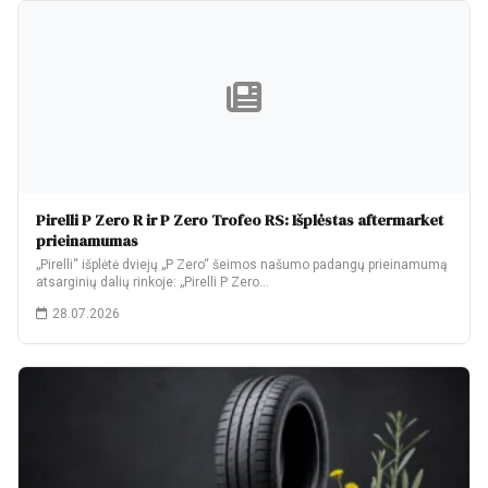
Pirelli P Zero R ir P Zero Trofeo RS: Išplėstas aftermarket
prieinamumas
„Pirelli“ išplėtė dviejų „P Zero“ šeimos našumo padangų prieinamumą
atsarginių dalių rinkoje: „Pirelli P Zero…
28.07.2026