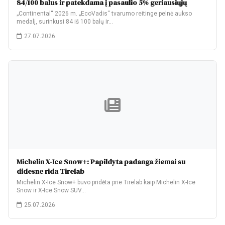
84/100 balus ir patekdama į pasaulio 5% geriausiųjų
„Continental“ 2026 m. „EcoVadis“ tvarumo reitinge pelnė aukso
medalį, surinkusi 84 iš 100 balų ir…
27.07.2026
Michelin X-Ice Snow+: Papildyta padanga žiemai su
didesne rida Tirelab
Michelin X-Ice Snow+ buvo pridėta prie Tirelab kaip Michelin X-Ice
Snow ir X-Ice Snow SUV…
25.07.2026