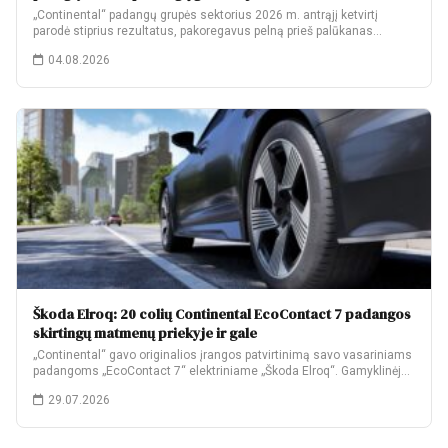
„Continental“ padangų grupės sektorius 2026 m. antrąjį ketvirtį
parodė stiprius rezultatus, pakoregavus pelną prieš palūkanas…
04.08.2026
Škoda Elroq: 20 colių Continental EcoContact 7 padangos
skirtingų matmenų priekyje ir gale
„Continental“ gavo originalios įrangos patvirtinimą savo vasariniams
padangoms „EcoContact 7“ elektriniame „Škoda Elroq“. Gamyklinėje
komplektacijoje…
29.07.2026