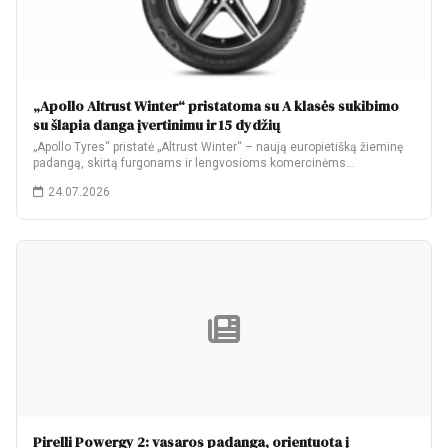
„Apollo Altrust Winter“ pristatoma su A klasės sukibimo
su šlapia danga įvertinimu ir 15 dydžių
„Apollo Tyres“ pristatė „Altrust Winter“ – naują europietišką žieminę
padangą, skirtą furgonams ir lengvosioms komercinėms…
24.07.2026
Pirelli Powergy 2: vasaros padanga, orientuota į