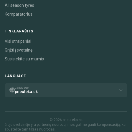
All season tyres
Komparatorius
TINKLARAŠTIS
Visi straipsniai
Grįžti į svetainę
Susisiekite su mumis
LANGUAGE
Language
pneuteka.sk
© 2026 pneuteka.sk
šioje svetainėje yra partnerių nuorodų. mes galime gauti kompensaciją, kai
spustelite tam tikras nuorodas.