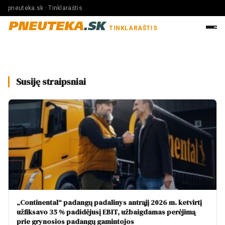
pneuteka.sk · Tinklaraštis
PNEUTEKA
.SK
TINKLARAŠTIS
Susiję straipsniai
„Continental“ padangų padalinys antrąjį 2026 m. ketvirtį
užfiksavo 35 % padidėjusį EBIT, užbaigdamas perėjimą
prie grynosios padangų gamintojos