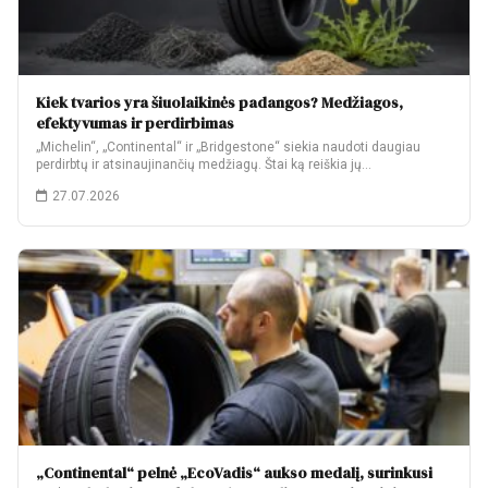
Kiek tvarios yra šiuolaikinės padangos? Medžiagos,
efektyvumas ir perdirbimas
„Michelin“, „Continental“ ir „Bridgestone“ siekia naudoti daugiau
perdirbtų ir atsinaujinančių medžiagų. Štai ką reiškia jų…
27.07.2026
„Continental“ pelnė „EcoVadis“ aukso medalį, surinkusi