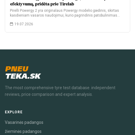
efektyvumą, pridėta prie Tirelab
Pirelli Powergy 2 yra originalaus Powergy modelio įpėdinis, skirtas
kasdieniam vasaros naudojimui, kurio pagrindinis patobulinimas…
19.07.2026
PNEU
TEKA.SK
The most comprehensive tyre test database. independent
reviews, price comparison and expert analysis.
EXPLORE
Vasarinės padangos
žieminės padangos