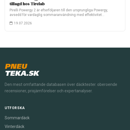
tillagd hos Tirelab
Pirelli Powergy 2 är efterföljaren till den ursprungliga Powergy,
avsedd för vardaglig sommaranvändning med effektivitet…
19.07.2026
PNEU
TEKA.SK
Den mest omfattande databasen över däcktester. oberoende
recensioner, prisjämförelser och expertanalyser.
UTFORSKA
Sommardäck
Vinterdäck