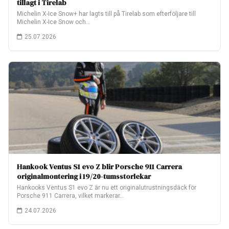
tillagt i Tirelab
Michelin X-Ice Snow+ har lagts till på Tirelab som efterföljare till
Michelin X-Ice Snow och…
25.07.2026
Hankook Ventus S1 evo Z blir Porsche 911 Carrera
originalmontering i 19/20-tumsstorlekar
Hankooks Ventus S1 evo Z är nu ett originalutrustningsdäck för
Porsche 911 Carrera, vilket markerar…
24.07.2026