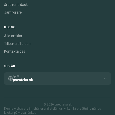
året-runt-däck
Jämförare
BLOGG
Alla artiklar
Tillbaka till sidan
Kontakta oss
SPRÅK
Språk
pneuteka.sk
© 2026 pneuteka.sk
Denna webbplats innehåller affiliatelänkar. vi kan få ersättning när du
klickar på vissa länkar.