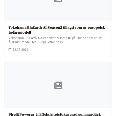
Yokohama BluEarth-AllSeason2 tillagd som ny europeisk
helårsmodell
Yokohama BluEarth-AllSeason2 har lagts till på Tirelab som en ny
året-runt-modell för Europa, efter dess…
22.07.2026
Pirelli Powergy 2: Effektivitetsfokuserad sommardäck