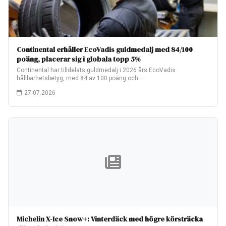
Continental erhåller EcoVadis guldmedalj med 84/100
poäng, placerar sig i globala topp 5%
Continental har tilldelats guldmedalj i 2026 års EcoVadis
hållbarhetsbetyg, med 84 av 100 poäng och…
27.07.2026
Michelin X-Ice Snow+: Vinterdäck med högre körsträcka