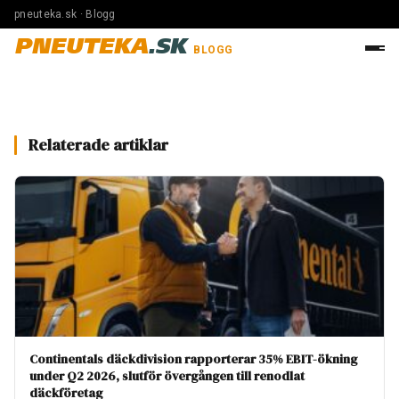
pneuteka.sk · Blogg
PNEUTEKA
.SK
BLOGG
Relaterade artiklar
Continentals däckdivision rapporterar 35% EBIT-ökning
under Q2 2026, slutför övergången till renodlat
däckföretag