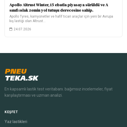
Apollo Altrust Winter, 15 ebatla piyasaya sürüldü ve A
sınıfı ıslak zemin yol tutuşu derecesine sahip.
Apollo Tyres, kamyonetler ve hafif ticari araçlar için yeni bir Avrupa
kış lastiği olan Altrust…
24.07.2026
PNEU
TEKA.SK
En kapsamlı lastik test veritabanı. bağımsız incelemeler, fiyat
karşılaştırması ve uzman analizi.
KEŞFET
Yaz lastikleri