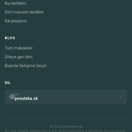
Kış lastikleri
Dört mevsim lastikler
Karşılaştırıcı
BLOG
Tüm makaleler
Siteye geri dön
Bizimle İletişime Geçin
DIL
Dil
pneuteka.sk
© 2026 pneuteka.sk
Bu site ortaklık bağlantıları içerir. belirli bağlantılara tıkladığınızda tazminat