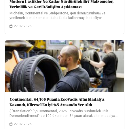
Modern Lastikler Ne Kadar Sürdürülebilir? Malzemeler,
Verimlilik ve Geri Dönüşüm Açıklaması
Michelin, Continental ve Bridgestone, geri dönüştürülmüş ve
yenilenebilir malzemeleri daha fazla kullanmayı hedefliyor.
Hedeflerinin ne…
27.07.2026
Continental, 84/100 Puanla EcoVadis Altın Madalya
Kazandı, Küresel En İyi %5 Arasında Yer Aldı
{ “translation”: “\n Continental, 2026 EcoVadis Sürdürülebilirlik
Derecelendirmesi’nde 100 üzerinden 84 puan alarak altın madalya…
27.07.2026