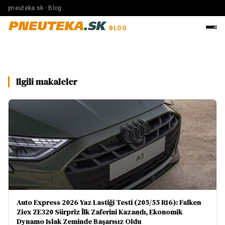
pneuteka.sk · Blog
PNEUTEKA
.SK
BLOG
Ilgili makaleler
Auto Express 2026 Yaz Lastiği Testi (205/55 R16): Falken
Ziex ZE320 Sürpriz İlk Zaferini Kazandı, Ekonomik
Dynamo Islak Zeminde Başarısız Oldu