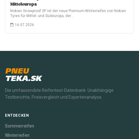
Mitteleuropa
Nokian Snowproof 3P ist der neue Premium-Winterreifen von Nokian
Tyres für Mittel- und Südeuropa, der…
16.07.2026
PNEU
TEKA.SK
Die umfassendste Reifentest-Datenbank. Unabhängige
Testberichte, Preisvergleich und Expertenanalyse.
ENTDECKEN
Sommerreifen
Winterreifen