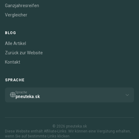
Ganzjahresreifen
Vergleicher
BLOG
Alle Artikel
Zurück zur Website
Kontakt
SPRACHE
Sprache
pneuteka.sk
© 2026 pneuteka.sk
Diese Website enthält Affiliate-Links. Wir können eine Vergütung erhalten,
wenn Sie auf bestimmte Links klicken.