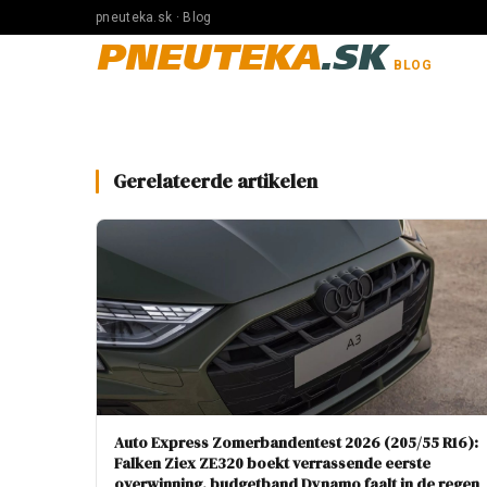
pneuteka.sk · Blog
PNEUTEKA
.SK
BLOG
Gerelateerde artikelen
Auto Express Zomerbandentest 2026 (205/55 R16):
Falken Ziex ZE320 boekt verrassende eerste
overwinning, budgetband Dynamo faalt in de regen