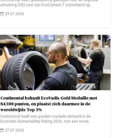
Continental heeft goedkeuring gekregen voor de originele
uitrusting (OE) voor zijn EcoContact 7 zomerband op…
29.07.2026
Continental behaalt EcoVadis Gold Medaille met
84/100 punten, en plaatst zich daarmee in de
wereldwijde Top 5%
Continental heeft een gouden medaille behaald in de
EcoVadis Sustainability Rating 2026, met een score…
27.07.2026