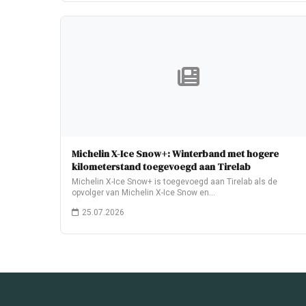
Michelin X-Ice Snow+: Winterband met hogere
kilometerstand toegevoegd aan Tirelab
Michelin X-Ice Snow+ is toegevoegd aan Tirelab als de
opvolger van Michelin X-Ice Snow en…
25.07.2026