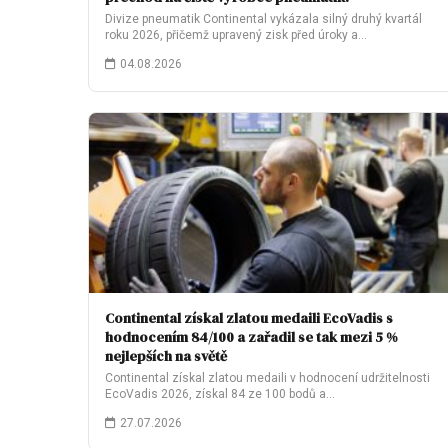
Divize pneumatik Continental vykázala silný druhý kvartál
roku 2026, přičemž upravený zisk před úroky a…
04.08.2026
Continental získal zlatou medaili EcoVadis s
hodnocením 84/100 a zařadil se tak mezi 5 %
nejlepších na světě
Continental získal zlatou medaili v hodnocení udržitelnosti
EcoVadis 2026, získal 84 ze 100 bodů a…
27.07.2026