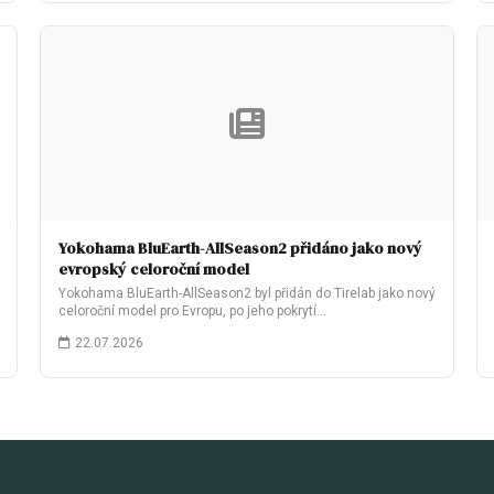
Yokohama BluEarth-AllSeason2 přidáno jako nový
evropský celoroční model
Yokohama BluEarth-AllSeason2 byl přidán do Tirelab jako nový
celoroční model pro Evropu, po jeho pokrytí…
22.07.2026