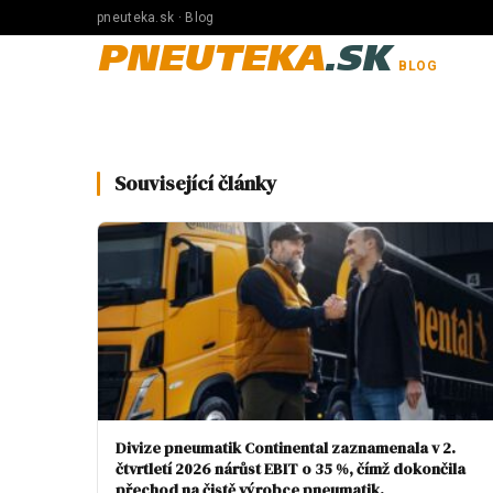
pneuteka.sk · Blog
PNEUTEKA
.SK
BLOG
Související články
Divize pneumatik Continental zaznamenala v 2.
čtvrtletí 2026 nárůst EBIT o 35 %, čímž dokončila
přechod na čistě výrobce pneumatik.