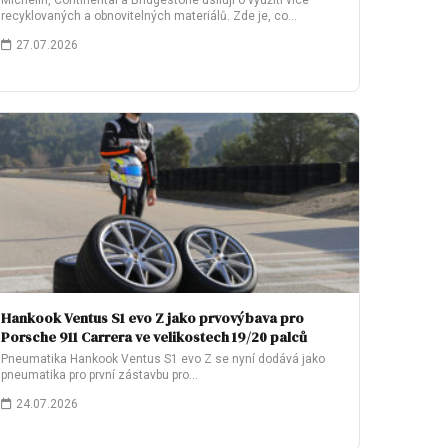
Michelin, Continental a Bridgestone usilují o využití více
recyklovaných a obnovitelných materiálů. Zde je, co…
27.07.2026
Hankook Ventus S1 evo Z jako prvovýbava pro
Porsche 911 Carrera ve velikostech 19/20 palců
Pneumatika Hankook Ventus S1 evo Z se nyní dodává jako
pneumatika pro první zástavbu pro…
24.07.2026