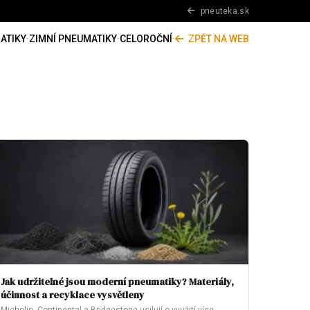
pneuteka.sk
ATIKY
·
ZIMNÍ PNEUMATIKY
·
CELOROČNÍ
·
ZPĚT NA WEB
Jak udržitelné jsou moderní pneumatiky? Materiály,
účinnost a recyklace vysvětleny