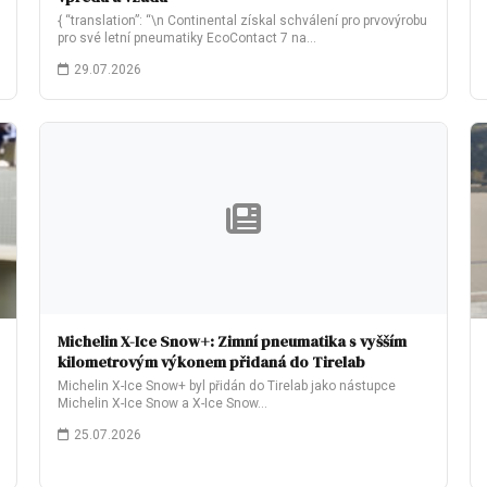
{ “translation”: “\n Continental získal schválení pro prvovýrobu
pro své letní pneumatiky EcoContact 7 na…
29.07.2026
Michelin X-Ice Snow+: Zimní pneumatika s vyšším
kilometrovým výkonem přidaná do Tirelab
Michelin X-Ice Snow+ byl přidán do Tirelab jako nástupce
Michelin X-Ice Snow a X-Ice Snow…
25.07.2026