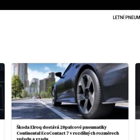
LETNÍ PNEUM
Škoda Elroq dostává 20palcové pneumatiky
Continental EcoContact 7 v rozdílných rozměrech
vpředu a vzadu