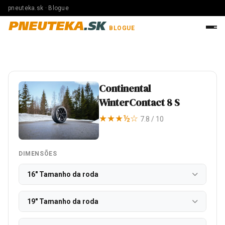
pneuteka.sk · Blogue
PNEUTEKA
.SK
BLOGUE
Continental
WinterContact 8 S
★★★½☆
7.8 / 10
DIMENSÕES
16" Tamanho da roda
19" Tamanho da roda