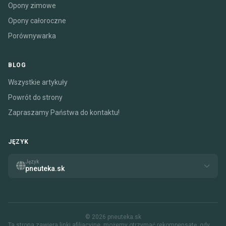
Opony zimowe
Opony całoroczne
Porównywarka
BLOG
Wszystkie artykuły
Powrót do strony
Zapraszamy Państwa do kontaktu!
JĘZYK
Język
pneuteka.sk
© 2026 pneuteka.sk
Ta strona zawiera linki afiliacyjne. możemy otrzymać rekompensatę, gdy