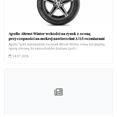
Apollo Altrust Winter wchodzi na rynek z oceną
przyczepności na mokrej nawierzchni A i 15 rozmiarami
Apollo Tyres wprowadziło na rynek Altrust Winter, nową europejską
oponę zimową do samochodów dostawczych i…
24.07.2026