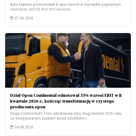
Auto Express przetestował 8 opon letnich w niezwykle popularnym
rozmiarze 205/55 R16 91V na torze…
07.08.2026
Dział Opon Continental odnotował 35% wzrost EBIT w II
kwartale 2026 r., kończąc transformację w czystego
producenta opon
Grupa Continental’s Tires odnotowała silny drugi kwartał 2026 roku,
ze skorygowanym zyskiem przed odsetkami i…
04.08.2026