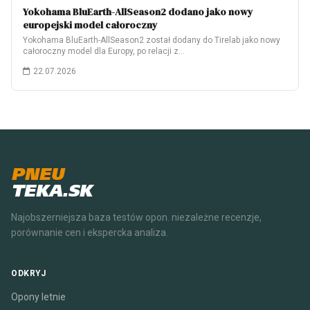
Yokohama BluEarth-AllSeason2 dodano jako nowy
europejski model całoroczny
Yokohama BluEarth-AllSeason2 został dodany do Tirelab jako nowy
całoroczny model dla Europy, po relacji z…
22.07.2026
PNEU
TEKA.SK
Najobszerniejsza baza testów opon. niezależne recenzje,
porównanie cen i ekspercka analiza.
ODKRYJ
Opony letnie