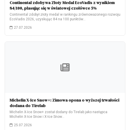
Continental zdobywa Złoty Medal EcoVadis z wynikiem
84/100, plasując się w światowej czołówce 5%
Continental zdobył złoty medal w rankingu zrównoważonego rozwoju
EcoVadis 2026, uzyskując 84 na 100 punktów…
27.07.2026
Michelin X-Ice Snow+: Zimowa opona o wyższej trwałości
dodana do Tirelab
Michelin X-Ice Snow+ został dodany do Tirelab jako następca
Michelin X-Ice Snow i X-Ice Snow…
25.07.2026