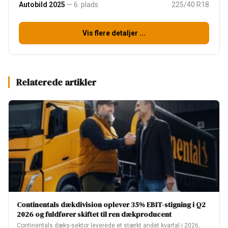
Autobild 2025
— 6. plads
225/40 R18
Vis flere detaljer ...
Relaterede artikler
Continentals dækdivision oplever 35% EBIT-stigning i Q2
2026 og fuldfører skiftet til ren dækproducent
Continentals dæks-sektor leverede et stærkt andet kvartal i 2026,