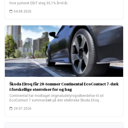
hvor justeret EBIT steg 35,1% år-til-år…
04.08.2026
Škoda Elroq får 20-tommer Continental EcoContact 7-dæk
i forskellige størrelser for og bag
Continental har modtaget originaludstyrsgodkendelse til sit
EcoContact 7 sommerdæk på den elektriske Škoda Elroq.
Fabriksopsætningen…
29.07.2026