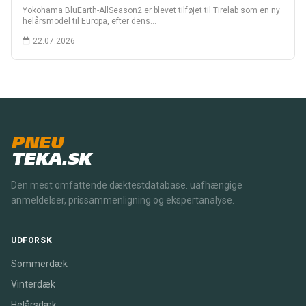
Yokohama BluEarth-AllSeason2 er blevet tilføjet til Tirelab som en ny
helårsmodel til Europa, efter dens…
22.07.2026
PNEU
TEKA.SK
Den mest omfattende dæktestdatabase. uafhængige
anmeldelser, prissammenligning og ekspertanalyse.
UDFORSK
Sommerdæk
Vinterdæk
Helårsdæk