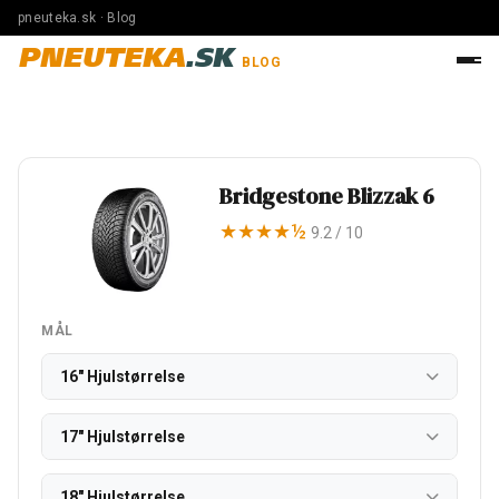
pneuteka.sk · Blog
PNEUTEKA
.SK
BLOG
Bridgestone Blizzak 6
★★★★½
9.2 / 10
MÅL
16" Hjulstørrelse
17" Hjulstørrelse
18" Hjulstørrelse