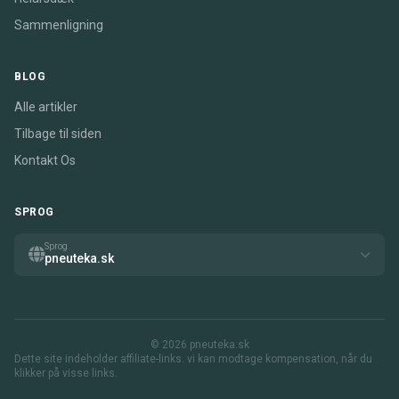
Sammenligning
BLOG
Alle artikler
Tilbage til siden
Kontakt Os
SPROG
Sprog
pneuteka.sk
© 2026 pneuteka.sk
Dette site indeholder affiliate-links. vi kan modtage kompensation, når du
klikker på visse links.