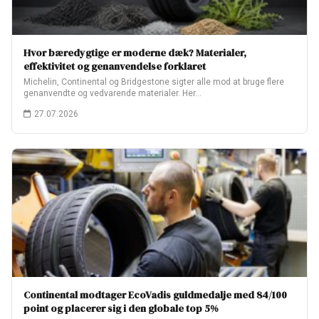
Hvor bæredygtige er moderne dæk? Materialer,
effektivitet og genanvendelse forklaret
Michelin, Continental og Bridgestone sigter alle mod at bruge flere
genanvendte og vedvarende materialer. Her…
27.07.2026
Continental modtager EcoVadis guldmedalje med 84/100
point og placerer sig i den globale top 5%