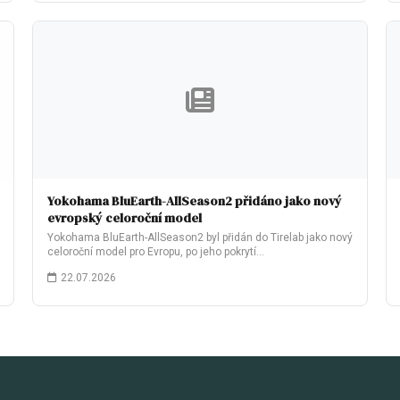
Yokohama BluEarth-AllSeason2 přidáno jako nový
evropský celoroční model
Yokohama BluEarth-AllSeason2 byl přidán do Tirelab jako nový
celoroční model pro Evropu, po jeho pokrytí…
22.07.2026