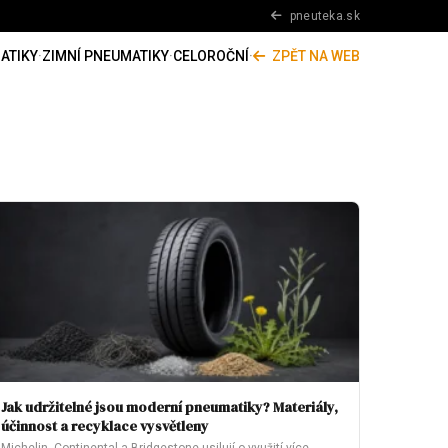
pneuteka.sk
ATIKY
·
ZIMNÍ PNEUMATIKY
·
CELOROČNÍ
·
ZPĚT NA WEB
Jak udržitelné jsou moderní pneumatiky? Materiály,
účinnost a recyklace vysvětleny