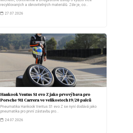
Michelin, Continental a Bridgestone usilují o využití více
recyklovaných a obnovitelných materiálů. Zde je, co…
27.07.2026
Hankook Ventus S1 evo Z jako prvovýbava pro
Porsche 911 Carrera ve velikostech 19/20 palců
Pneumatika Hankook Ventus S1 evo Z se nyní dodává jako
pneumatika pro první zástavbu pro…
24.07.2026