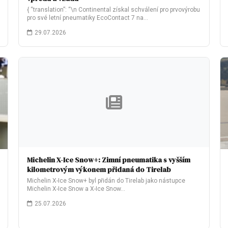
{ “translation”: “\n Continental získal schválení pro prvovýrobu
pro své letní pneumatiky EcoContact 7 na…
29.07.2026
Michelin X-Ice Snow+: Zimní pneumatika s vyšším
kilometrovým výkonem přidaná do Tirelab
Michelin X-Ice Snow+ byl přidán do Tirelab jako nástupce
Michelin X-Ice Snow a X-Ice Snow…
25.07.2026