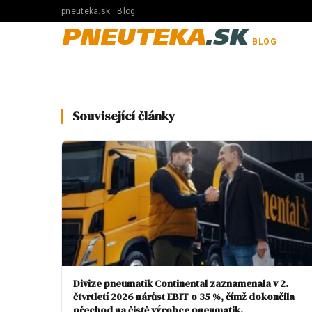
pneuteka.sk · Blog
PNEUTEKA
.SK
BLOG
Související články
Divize pneumatik Continental zaznamenala v 2.
čtvrtletí 2026 nárůst EBIT o 35 %, čímž dokončila
přechod na čistě výrobce pneumatik.