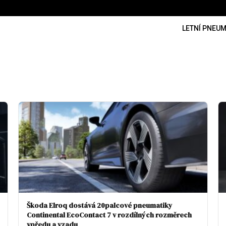
LETNÍ PNEUM
Škoda Elroq dostává 20palcové pneumatiky
Continental EcoContact 7 v rozdílných rozměrech
vpředu a vzadu