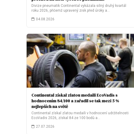
Divize pneumatik Continental vykázala silný druhý kvartál
roku 2026, přičemž upravený zisk před úroky a…
04.08.2026
Continental získal zlatou medaili EcoVadis s
hodnocením 84/100 a zařadil se tak mezi 5 %
nejlepších na světě
Continental získal zlatou medaili v hodnocení udržitelnosti
EcoVadis 2026, získal 84 ze 100 bodů a…
27.07.2026