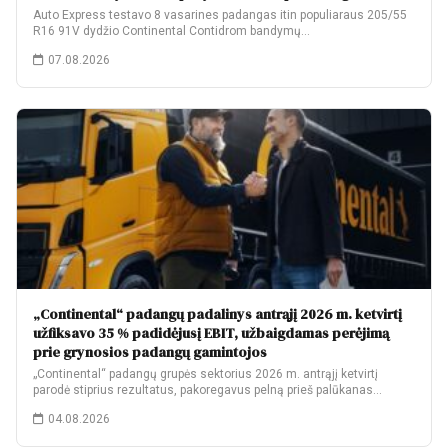
Auto Express testavo 8 vasarines padangas itin populiaraus 205/55
R16 91V dydžio Continental Contidrom bandymų…
07.08.2026
„Continental“ padangų padalinys antrąjį 2026 m. ketvirtį
užfiksavo 35 % padidėjusį EBIT, užbaigdamas perėjimą
prie grynosios padangų gamintojos
„Continental“ padangų grupės sektorius 2026 m. antrąjį ketvirtį
parodė stiprius rezultatus, pakoregavus pelną prieš palūkanas…
04.08.2026