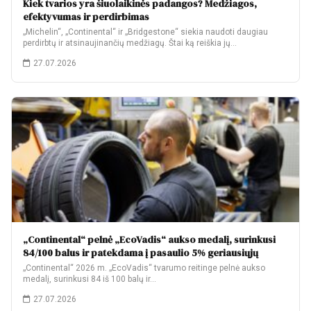
Kiek tvarios yra šiuolaikinės padangos? Medžiagos,
efektyvumas ir perdirbimas
„Michelin“, „Continental“ ir „Bridgestone“ siekia naudoti daugiau
perdirbtų ir atsinaujinančių medžiagų. Štai ką reiškia jų…
27.07.2026
„Continental“ pelnė „EcoVadis“ aukso medalį, surinkusi
84/100 balus ir patekdama į pasaulio 5% geriausiųjų
„Continental“ 2026 m. „EcoVadis“ tvarumo reitinge pelnė aukso
medalį, surinkusi 84 iš 100 balų ir…
27.07.2026