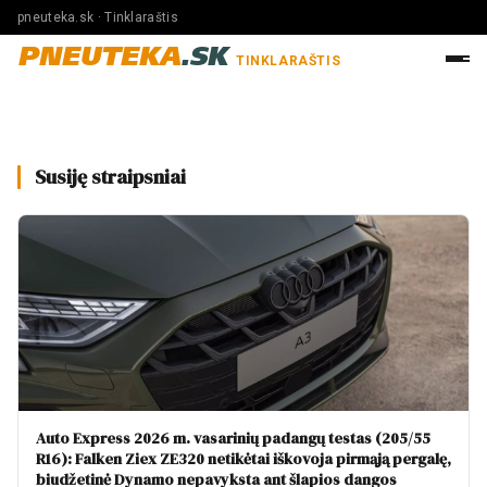
pneuteka.sk · Tinklaraštis
PNEUTEKA
.SK
TINKLARAŠTIS
Susiję straipsniai
Auto Express 2026 m. vasarinių padangų testas (205/55
R16): Falken Ziex ZE320 netikėtai iškovoja pirmąją pergalę,
biudžetinė Dynamo nepavyksta ant šlapios dangos