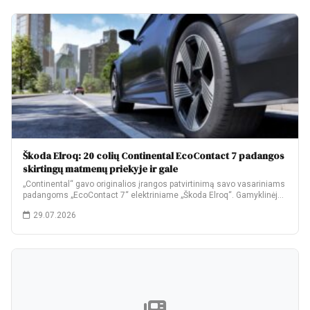
Škoda Elroq: 20 colių Continental EcoContact 7 padangos
skirtingų matmenų priekyje ir gale
„Continental“ gavo originalios įrangos patvirtinimą savo vasariniams
padangoms „EcoContact 7“ elektriniame „Škoda Elroq“. Gamyklinėje
komplektacijoje…
29.07.2026