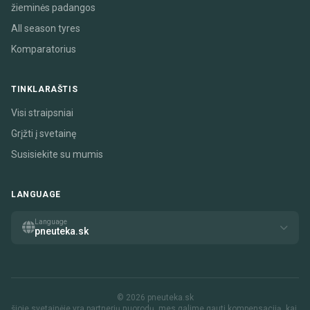
žieminės padangos
All season tyres
Komparatorius
TINKLARAŠTIS
Visi straipsniai
Grįžti į svetainę
Susisiekite su mumis
LANGUAGE
Language
pneuteka.sk
© 2026 pneuteka.sk
šioje svetainėje yra partnerių nuorodų. mes galime gauti kompensaciją, kai