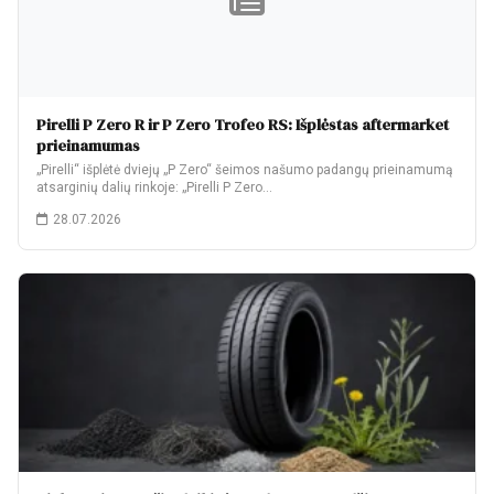
Pirelli P Zero R ir P Zero Trofeo RS: Išplėstas aftermarket
prieinamumas
„Pirelli“ išplėtė dviejų „P Zero“ šeimos našumo padangų prieinamumą
atsarginių dalių rinkoje: „Pirelli P Zero…
28.07.2026