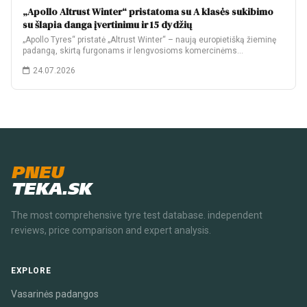
„Apollo Altrust Winter“ pristatoma su A klasės sukibimo
su šlapia danga įvertinimu ir 15 dydžių
„Apollo Tyres“ pristatė „Altrust Winter“ – naują europietišką žieminę
padangą, skirtą furgonams ir lengvosioms komercinėms…
24.07.2026
PNEU
TEKA.SK
The most comprehensive tyre test database. independent
reviews, price comparison and expert analysis.
EXPLORE
Vasarinės padangos