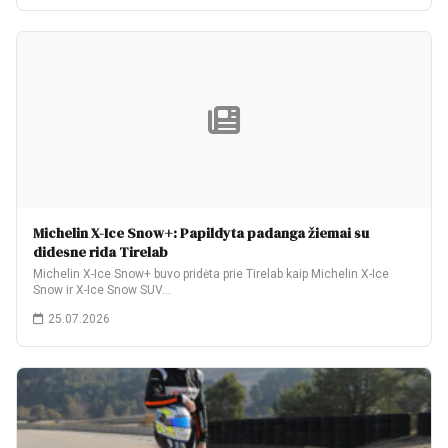
Michelin X-Ice Snow+: Papildyta padanga žiemai su
didesne rida Tirelab
Michelin X-Ice Snow+ buvo pridėta prie Tirelab kaip Michelin X-Ice
Snow ir X-Ice Snow SUV…
25.07.2026