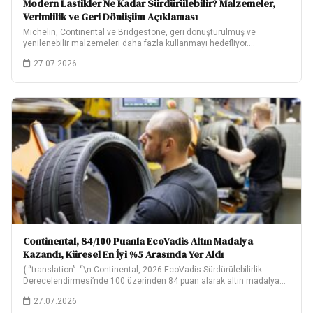
Modern Lastikler Ne Kadar Sürdürülebilir? Malzemeler,
Verimlilik ve Geri Dönüşüm Açıklaması
Michelin, Continental ve Bridgestone, geri dönüştürülmüş ve
yenilenebilir malzemeleri daha fazla kullanmayı hedefliyor.
Hedeflerinin ne…
27.07.2026
Continental, 84/100 Puanla EcoVadis Altın Madalya
Kazandı, Küresel En İyi %5 Arasında Yer Aldı
{ “translation”: “\n Continental, 2026 EcoVadis Sürdürülebilirlik
Derecelendirmesi’nde 100 üzerinden 84 puan alarak altın madalya…
27.07.2026