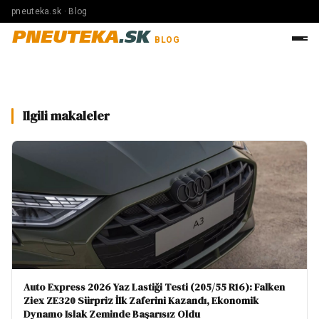
pneuteka.sk · Blog
PNEUTEKA
.SK
BLOG
Ilgili makaleler
Auto Express 2026 Yaz Lastiği Testi (205/55 R16): Falken
Ziex ZE320 Sürpriz İlk Zaferini Kazandı, Ekonomik
Dynamo Islak Zeminde Başarısız Oldu