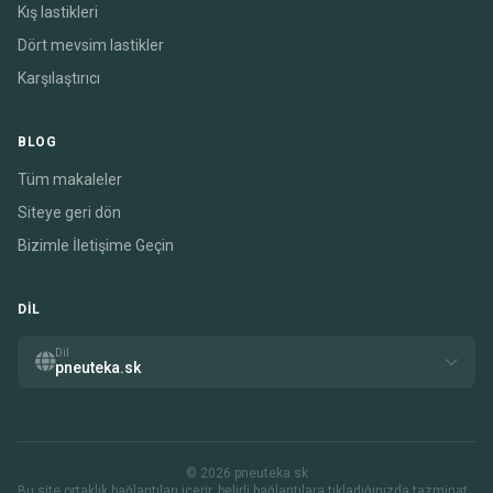
Kış lastikleri
Dört mevsim lastikler
Karşılaştırıcı
BLOG
Tüm makaleler
Siteye geri dön
Bizimle İletişime Geçin
DIL
Dil
pneuteka.sk
© 2026 pneuteka.sk
Bu site ortaklık bağlantıları içerir. belirli bağlantılara tıkladığınızda tazminat