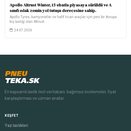
Apollo Altrust Winter, 15 ebatla piyasaya sürüldü ve A
sınıfı ıslak zemin yol tutuşu derecesine sahip.
Apollo Tyres, kamyonetler ve hafif ticari araçlar için yeni bir Avrupa
kış lastiği olan Altrust…
24.07.2026
PNEU
TEKA.SK
En kapsamlı lastik test veritabanı. bağımsız incelemeler, fiyat
karşılaştırması ve uzman analizi.
KEŞFET
Yaz lastikleri