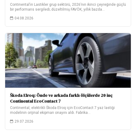
Continental’ın Lastikler grup sektörü, 2026’nın ikinci çeyreğinde güçlü
bir performans sergiledi; düzeltilmiş FAVÖK, yıllık bazda…
04.08.2026
Škoda Elroq: Önde ve arkada farklı ölçülerde 20 inç
Continental EcoContact 7
Continental, elektrikli Škoda Elroq için EcoContact 7 yaz lastiği
modelinin orijinal ekipman onayını aldı. Fabrika…
29.07.2026