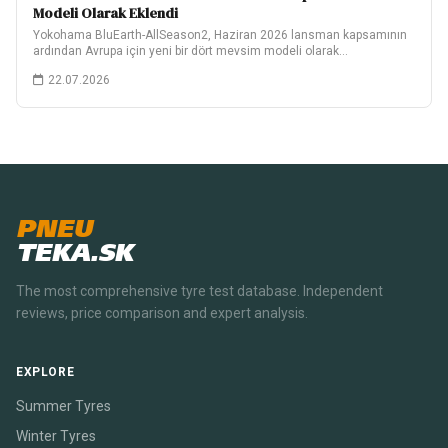
Modeli Olarak Eklendi
Yokohama BluEarth-AllSeason2, Haziran 2026 lansman kapsamının
ardından Avrupa için yeni bir dört mevsim modeli olarak…
22.07.2026
PNEU
TEKA.SK
The most comprehensive tyre test database. Independent
reviews, price comparison and expert analysis.
EXPLORE
Summer Tyres
Winter Tyres