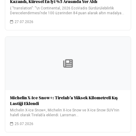
Kazandı, Küresel En İyi %5 Arasında Yer Aldı
{ “translation”: “\n Continental, 2026 EcoVadis Sürdürülebilirlik
Derecelendirmesi’nde 100 üzerinden 84 puan alarak altın madalya…
27.07.2026
Michelin X-Ice Snow+: Tirelab’a Yüksek Kilometreli Kış
Lastiği Eklendi
Michelin X-Ice Snow+, Michelin X-Ice Snow ve X-Ice Snow SUV’nin
halefi olarak Tirelab’a eklendi. Lansman…
25.07.2026