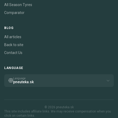
All Season Tyres
Comparator
BLOG
All articles
Back to site
Contact Us
LANGUAGE
Language
pneuteka.sk
© 2026 pneuteka.sk
This site includes affiliate links. We may receive compensation when you
click on certain links.