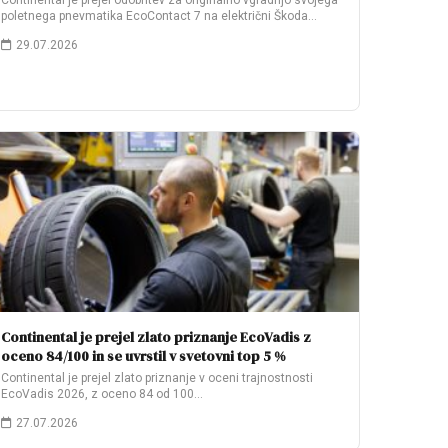
Continental je prejel odobritev za originalno vgradnjo svojega
poletnega pnevmatika EcoContact 7 na električni Škoda…
29.07.2026
Continental je prejel zlato priznanje EcoVadis z
oceno 84/100 in se uvrstil v svetovni top 5 %
Continental je prejel zlato priznanje v oceni trajnostnosti
EcoVadis 2026, z oceno 84 od 100…
27.07.2026