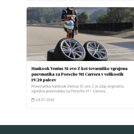
Hankook Ventus S1 evo Z kot tovarniško vgrajena
pnevmatika za Porsche 911 Carrera v velikostih
19/20 palcev
Pnevmatika Hankook Ventus S1 evo Z je zdaj originalna
vgradna pnevmatika za Porsche 911 Carrera,…
24.07.2026