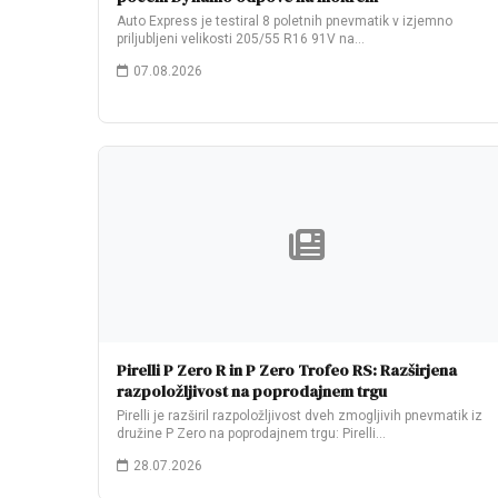
Auto Express je testiral 8 poletnih pnevmatik v izjemno
priljubljeni velikosti 205/55 R16 91V na…
07.08.2026
Pirelli P Zero R in P Zero Trofeo RS: Razširjena
razpoložljivost na poprodajnem trgu
Pirelli je razširil razpoložljivost dveh zmogljivih pnevmatik iz
družine P Zero na poprodajnem trgu: Pirelli…
28.07.2026