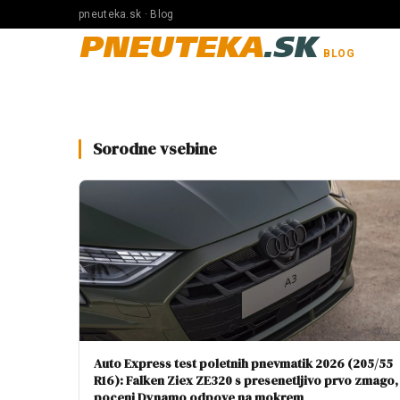
pneuteka.sk · Blog
PNEUTEKA
.SK
BLOG
Sorodne vsebine
Auto Express test poletnih pnevmatik 2026 (205/55
R16): Falken Ziex ZE320 s presenetljivo prvo zmago,
poceni Dynamo odpove na mokrem