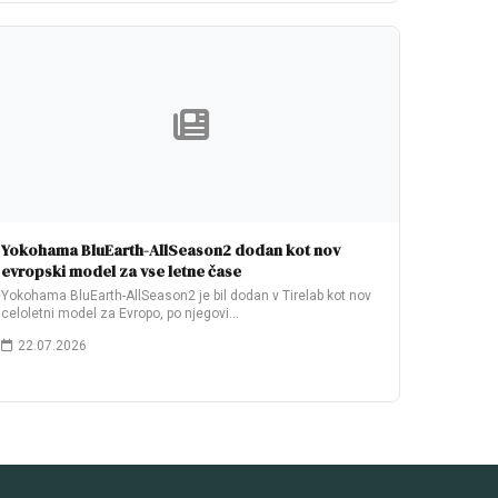
Yokohama BluEarth-AllSeason2 dodan kot nov
evropski model za vse letne čase
Yokohama BluEarth-AllSeason2 je bil dodan v Tirelab kot nov
celoletni model za Evropo, po njegovi…
22.07.2026