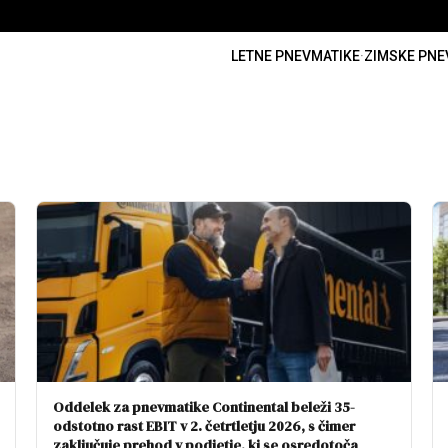
LETNE PNEVMATIKE
·
ZIMSKE PNE
Oddelek za pnevmatike Continental beleži 35-
odstotno rast EBIT v 2. četrtletju 2026, s čimer
zaključuje prehod v podjetje, ki se osredotoča