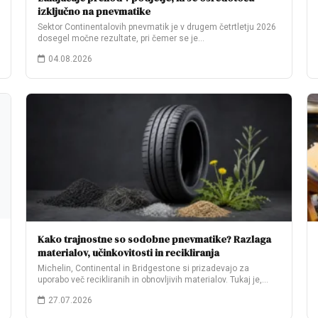
izključno na pnevmatike
Sektor Continentalovih pnevmatik je v drugem četrtletju 2026
dosegel močne rezultate, pri čemer se je…
04.08.2026
Kako trajnostne so sodobne pnevmatike? Razlaga
materialov, učinkovitosti in recikliranja
Michelin, Continental in Bridgestone si prizadevajo za
uporabo več recikliranih in obnovljivih materialov. Tukaj je,…
27.07.2026