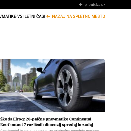
pneuteka.sk
VMATIKE
·
VSI LETNI ČASI
·
NAZAJ NA SPLETNO MESTO
Škoda Elroq: 20-palčne pnevmatike Continental
EcoContact 7 različnih dimenzij spredaj in zadaj