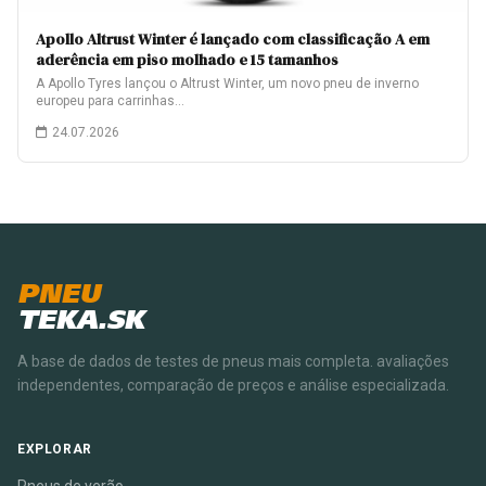
Apollo Altrust Winter é lançado com classificação A em
aderência em piso molhado e 15 tamanhos
A Apollo Tyres lançou o Altrust Winter, um novo pneu de inverno
europeu para carrinhas…
24.07.2026
PNEU
TEKA.SK
A base de dados de testes de pneus mais completa. avaliações
independentes, comparação de preços e análise especializada.
EXPLORAR