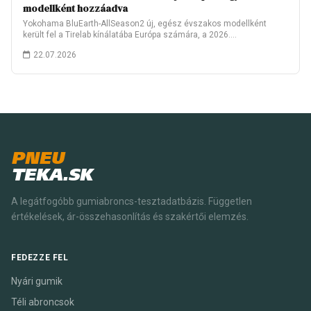
modellként hozzáadva
Yokohama BluEarth-AllSeason2 új, egész évszakos modellként
került fel a Tirelab kínálatába Európa számára, a 2026.…
22.07.2026
PNEU
TEKA.SK
A legátfogóbb gumiabroncs-tesztadatbázis. Független
értékelések, ár-összehasonlítás és szakértői elemzés.
FEDEZZE FEL
Nyári gumik
Téli abroncsok