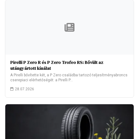
Pirelli P Zero R és P Zero Trofeo RS: Bővült az
utángyártott kínálat
A Pirelli bővítette két, a P Zero családba tartozó teljesítményabroncs
cserepiaci elérhetőségét: a Pirelli P…
28.07.2026