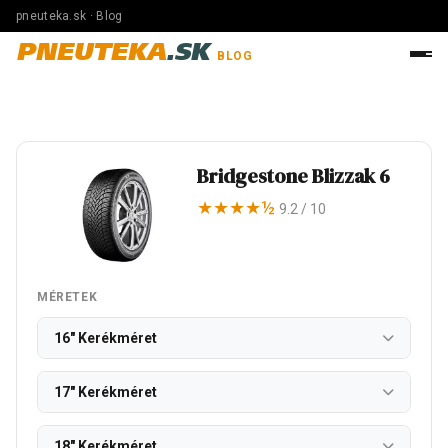
pneuteka.sk · Blog
PNEUTEKA
.SK
BLOG
Bridgestone Blizzak 6
★★★★½
9.2 / 10
MÉRETEK
16" Kerékméret
17" Kerékméret
18" Kerékméret