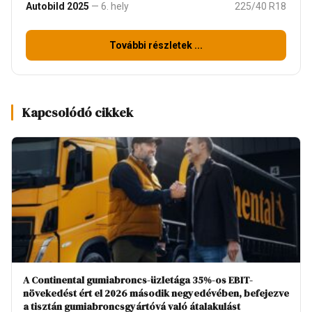
Autobild 2025
— 6. hely
225/40 R18
További részletek ...
Kapcsolódó cikkek
A Continental gumiabroncs-üzletága 35%-os EBIT-
növekedést ért el 2026 második negyedévében, befejezve
a tisztán gumiabroncsgyártóvá való átalakulást