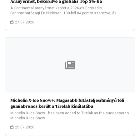
Aranyérmet, bekerülve a globális Top 5%-ba
A Continental aranyérmet kapott a 2026-os EcoVadis
Fenntarthatósági Értékelésen, 100-ból 84 pontot szerezve, és
ezzel…
27.07.2026
Michelin X-Ice Snow+: Magasabb futásteljesítményű téli
gumiabroncs került a Tirelab kínálatába
Michelin X-Ice Snow+ has been added to Tirelab as the successor to
Michelin X-Ice Snow…
25.07.2026