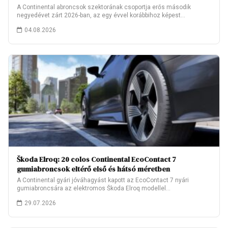
A Continental abroncsok szektorának csoportja erős második
negyedévet zárt 2026-ban, az egy évvel korábbihoz képest…
04.08.2026
Škoda Elroq: 20 colos Continental EcoContact 7
gumiabroncsok eltérő első és hátsó méretben
A Continental gyári jóváhagyást kapott az EcoContact 7 nyári
gumiabroncsára az elektromos Škoda Elroq modellel…
29.07.2026