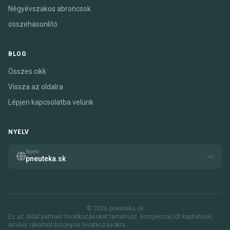
Négyévszakos abroncsok
összehasonlító
BLOG
Összes cikk
Vissza az oldalra
Lépjen kapcsolatba velünk
NYELV
Nyelv
pneuteka.sk
© 2026 pneuteka.sk
Ez az oldal partneri hivatkozásokat tartalmaz. kompenzációt kaphatunk,
amikor rákattint bizonyos hivatkozásokra.