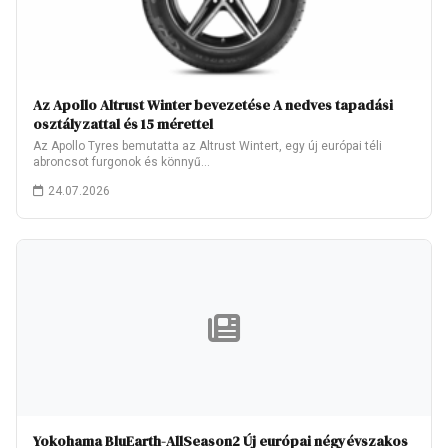
Az Apollo Altrust Winter bevezetése A nedves tapadási
osztályzattal és 15 mérettel
Az Apollo Tyres bemutatta az Altrust Wintert, egy új európai téli
abroncsot furgonok és könnyű…
24.07.2026
Yokohama BluEarth-AllSeason2 Új európai négyévszakos