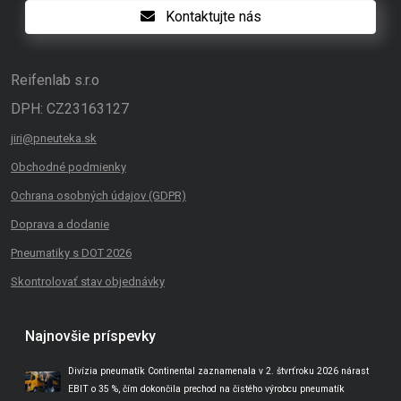
Kontaktujte nás
Reifenlab s.r.o
DPH: CZ23163127
jiri@pneuteka.sk
Obchodné podmienky
Ochrana osobných údajov (GDPR)
Doprava a dodanie
Pneumatiky s DOT 2026
Skontrolovať stav objednávky
Najnovšie príspevky
Divízia pneumatík Continental zaznamenala v 2. štvrťroku 2026 nárast
EBIT o 35 %, čím dokončila prechod na čistého výrobcu pneumatík