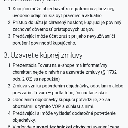
Kupujúci môže objednávať s registráciou aj bez nej;
uvedené údaje musia byť pravdivé a aktuálne.
Prístup do účtu je chránený heslom; kupujúci je povinný
zachovať dôvernosť prístupových údajov.
Predávajúci môže účet zrušiť pri jeho nevyužívaní či
porušení povinností kupujúceho.
3. Uzavretie kúpnej zmluvy
Prezentácia Tovaru na e-shope má informatívny
charakter; nejde o návrh na uzavretie zmluvy (§ 1732
ods. 2 OZ sa nepoužije).
Zmluva vzniká potvrdením objednávky, odoslaním alebo
prevzatím Tovaru – podľa toho, čo nastane skôr.
Odoslaním objednávky kupujúci potvrdzuje, že sa
oboznámil s týmito VOP a súhlasí s nimi.
Predávajúci si môže vyžiadať dodatočné potvrdenie
objednávky.
V prípade
zjavnej technickej chyby
pri uvedení ceny