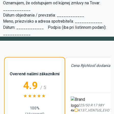
Oznamujem, že odstupujem od kúpnej zmluvy na Tovar:
____________
Dátum objednania / prevzatia: ____________
Meno, priezvisko a adresa spotrebiteľa: ____________
Dátum: ____________ Podpis (iba pri listinnom podaní):
____________
Cena Rýchlosť dodania
Overené našimi zákazníkmi
4.9
/ 5
225/50 R 17 98Y
100%
K137_VENTUS_EVO TL 
4x
(19 recenzií)