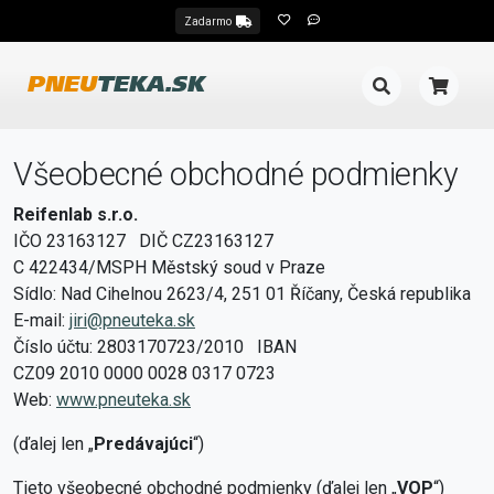
Zadarmo
PNEU
TEKA.SK
Všeobecné obchodné podmienky
Reifenlab s.r.o.
IČO 23163127 DIČ CZ23163127
C 422434/MSPH Městský soud v Praze
Sídlo: Nad Cihelnou 2623/4, 251 01 Říčany, Česká republika
E-mail:
jiri@pneuteka.sk
Číslo účtu: 2803170723/2010 IBAN
CZ09 2010 0000 0028 0317 0723
Web:
www.pneuteka.sk
(ďalej len „
Predávajúci
“)
Tieto všeobecné obchodné podmienky (ďalej len „
VOP
“)