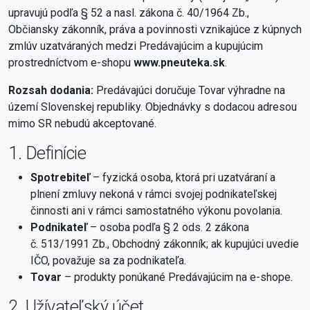
upravujú podľa § 52 a nasl. zákona č. 40/1964 Zb.,
Občiansky zákonník, práva a povinnosti vznikajúce z kúpnych
zmlúv uzatváraných medzi Predávajúcim a kupujúcim
prostredníctvom e-shopu
www.pneuteka.sk
.
Rozsah dodania:
Predávajúci doručuje Tovar výhradne na
území Slovenskej republiky. Objednávky s dodacou adresou
mimo SR nebudú akceptované.
1. Definície
Spotrebiteľ
– fyzická osoba, ktorá pri uzatváraní a
plnení zmluvy nekoná v rámci svojej podnikateľskej
činnosti ani v rámci samostatného výkonu povolania.
Podnikateľ
– osoba podľa § 2 ods. 2 zákona
č. 513/1991 Zb., Obchodný zákonník; ak kupujúci uvedie
IČO, považuje sa za podnikateľa.
Tovar
– produkty ponúkané Predávajúcim na e-shope.
2. Užívateľský účet