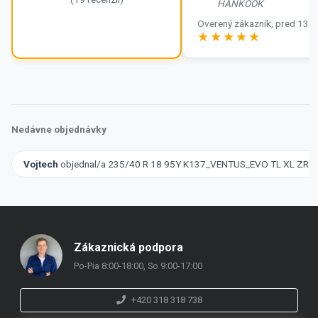
HANKOOK
Overený zákazník, pred 136
hodnotenie 5.0 z 5
Nedávne objednávky
Vojtech
objednal/a 235/40 R 18 95Y K137_VENTUS_EVO TL XL ZR
Zákaznická podpora
Po-Pia 8:00-18:00, So 9:00-17:00
+420 318 318 738