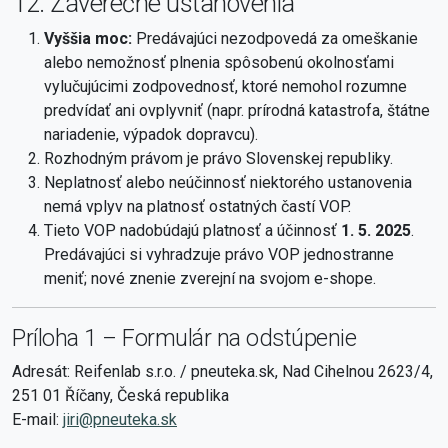
12. Záverečné ustanovenia
Vyššia moc:
Predávajúci nezodpovedá za omeškanie
alebo nemožnosť plnenia spôsobenú okolnosťami
vylučujúcimi zodpovednosť, ktoré nemohol rozumne
predvídať ani ovplyvniť (napr. prírodná katastrofa, štátne
nariadenie, výpadok dopravcu).
Rozhodným právom je právo Slovenskej republiky.
Neplatnosť alebo neúčinnosť niektorého ustanovenia
nemá vplyv na platnosť ostatných častí VOP.
Tieto VOP nadobúdajú platnosť a účinnosť
1. 5. 2025
.
Predávajúci si vyhradzuje právo VOP jednostranne
meniť; nové znenie zverejní na svojom e-shope.
Príloha 1 – Formulár na odstúpenie
Adresát: Reifenlab s.r.o. / pneuteka.sk, Nad Cihelnou 2623/4,
251 01 Říčany, Česká republika
E-mail:
jiri@pneuteka.sk